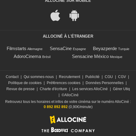
ALLOCINÉ SUR MOBILE
ALLOCINÉ À L'ÉTRANGER
Filmstarts
SensaCine
Beyazperde
Allemagne
Espagne
Turquie
AdoroCinema
Sensacine México
Brésil
Mexique
Contact
|
Qui sommes-nous
|
Recrutement
|
Publicité
|
CGU
|
CGV
|
Politique de cookies
|
Préférences cookies
|
Données Personnelles
|
Revue de presse
|
Charte d'écriture
|
Les services AlloCiné
|
Gérer Utiq
|
©AlloCiné
Retrouvez tous les horaires et infos de votre cinéma sur le numéro AlloCiné :
0 892 892 892
(0,90€/minute)