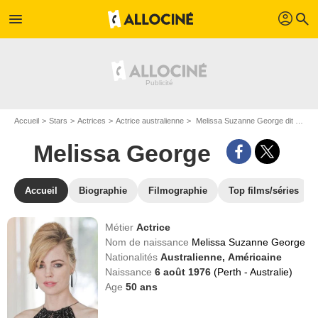
profil
menu
search
Accueil
Stars
Actrices
Actrice australienne
Melissa Suzanne George dit Melissa George
Melissa George
Accueil
Biographie
Filmographie
Top films/séries
Métier
Actrice
Nom de naissance
Melissa Suzanne George
Nationalités
Australienne,
Américaine
Naissance
6 août 1976
(Perth - Australie)
Age
50
ans