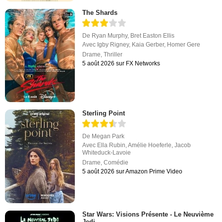
The Shards
De
Ryan Murphy
,
Bret Easton Ellis
Avec
Igby Rigney
,
Kaia Gerber
,
Homer Gere
Drame
,
Thriller
5 août 2026 sur FX Networks
Sterling Point
De
Megan Park
Avec
Ella Rubin
,
Amélie Hoeferle
,
Jacob
Whiteduck-Lavoie
Drame
,
Comédie
5 août 2026 sur Amazon Prime Video
Star Wars: Visions Présente - Le Neuvième
Jedi