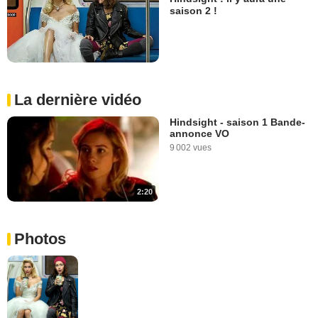
saison 2 !
La dernière vidéo
Hindsight - saison 1 Bande-
annonce VO
9 002 vues
2:20
Photos