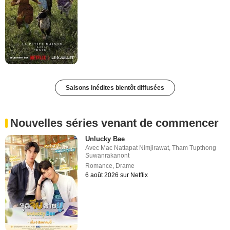
Saisons inédites bientôt diffusées
Nouvelles séries venant de commencer
Unlucky Bae
Avec
Mac Nattapat Nimjirawat
,
Tham Tupthong
Suwanrakanont
Romance
,
Drame
6 août 2026 sur Netflix