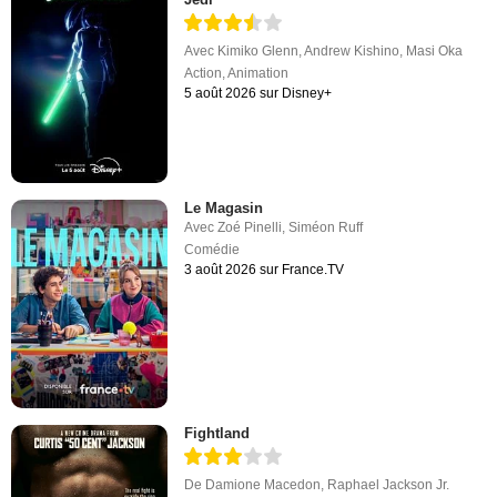
Avec
Kimiko Glenn
,
Andrew Kishino
,
Masi Oka
Action
,
Animation
5 août 2026 sur Disney+
Le Magasin
Avec
Zoé Pinelli
,
Siméon Ruff
Comédie
3 août 2026 sur France.TV
Fightland
De
Damione Macedon
,
Raphael Jackson Jr.