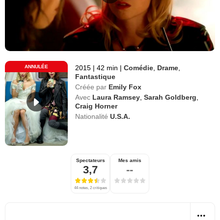
ANNULÉE
2015
|
42 min
|
Comédie
,
Drame
,
Fantastique
Créée par
Emily Fox
Avec
Laura Ramsey
,
Sarah Goldberg
,
Craig Horner
Nationalité
U.S.A.
Spectateurs
Mes amis
3,7
--
44 notes, 2 critiques