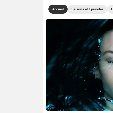
Accueil
Saisons et Episodes
C