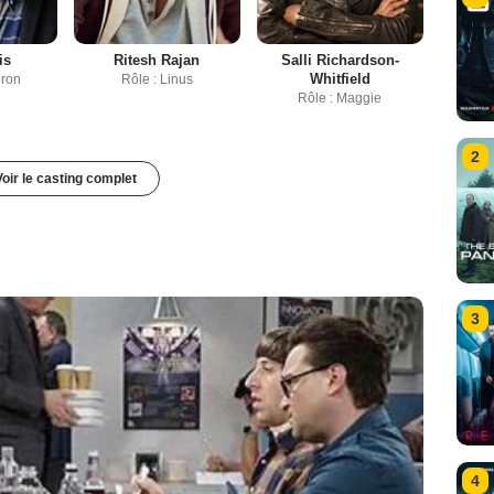
is
Ritesh Rajan
Salli Richardson-
Whitfield
eron
Rôle : Linus
Rôle : Maggie
2
Voir le casting complet
3
4