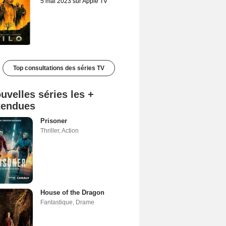
5 mai 2023 sur Apple TV
Top consultations des séries TV
uvelles séries les +
tendues
Prisoner
Thriller
,
Action
House of the Dragon
Fantastique
,
Drame