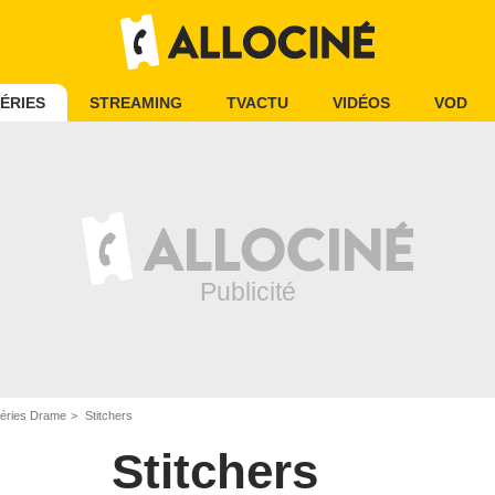
ÉRIES
STREAMING
TVACTU
VIDÉOS
VOD
éries Drame
Stitchers
Stitchers