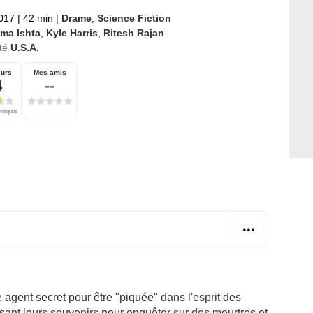
2017
|
42 min
|
Drame
,
Science Fiction
ma Ishta
,
Kyle Harris
,
Ritesh Rajan
té
U.S.A.
eurs
Mes amis
4
--
ritiques
gent secret pour être "piquée" dans l'esprit des
ant leurs souvenirs pour enquêter sur des meurtres et