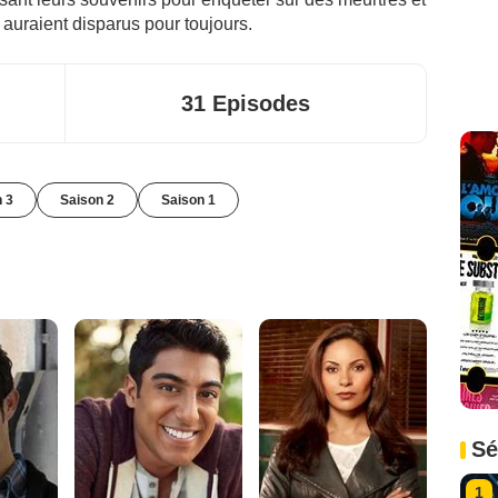
 auraient disparus pour toujours.
31 Episodes
n 3
Saison 2
Saison 1
Sé
1