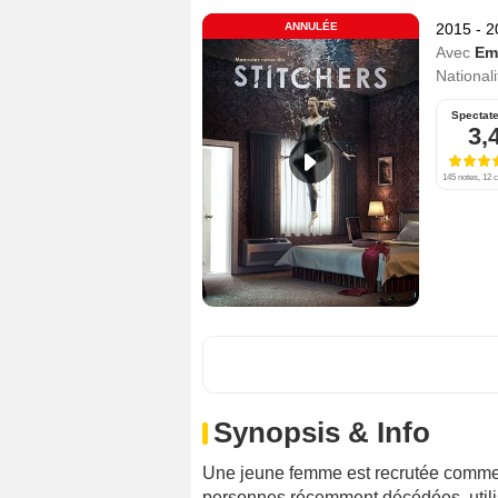
ANNULÉE
2015 - 
Avec
Em
Nationali
Spectat
3,
145 notes, 12 c
Synopsis & Info
Une jeune femme est recrutée comme a
personnes récemment décédées, utilis