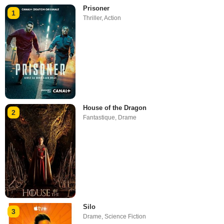
Prisoner
1
Thriller
,
Action
House of the Dragon
2
Fantastique
,
Drame
Silo
3
Drame
,
Science Fiction