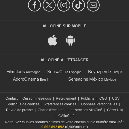
ALLOCINÉ SUR MOBILE
ALLOCINÉ À L'ÉTRANGER
Filmstarts
SensaCine
Beyazperde
Allemagne
Espagne
Turquie
AdoroCinema
Sensacine México
Brésil
Mexique
Contact
|
Qui sommes-nous
|
Recrutement
|
Publicité
|
CGU
|
CGV
|
Politique de cookies
|
Préférences cookies
|
Données Personnelles
|
Revue de presse
|
Charte d'écriture
|
Les services AlloCiné
|
Gérer Utiq
|
©AlloCiné
Retrouvez tous les horaires et infos de votre cinéma sur le numéro AlloCiné :
0 892 892 892
(0,90€/minute)