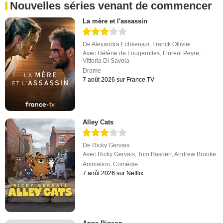
Nouvelles séries venant de commencer
La mère et l'assassin
De
Alexandra Echkenazi
,
Franck Ollivier
Avec
Hélène de Fougerolles
,
Florent Peyre
,
Vittoria Di Savoia
Drame
7 août 2026 sur France.TV
Alley Cats
De
Ricky Gervais
Avec
Ricky Gervais
,
Tom Basden
,
Andrew Brooke
Animation
,
Comédie
7 août 2026 sur Netflix