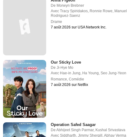
Anna Pigeon
De
Morwyn Brebner
Avec
Tracy Spiridakos
,
Ronnie Rowe
,
Manuel
Rodriguez-Saenz
Drame
7 août 2026 sur USA Network Inc.
Our Sticky Love
De
Ji-Hye Mo
Avec
Hae-in Jung
,
Ha Young
,
Seo Jung-Yeon
Romance
,
Comédie
7 août 2026 sur Netflix
Operation Safed Saagar
De
Abhijeet Singh Parmar
,
Kushal Srivastava
Avec
Siddharth
,
Jimmy Shergill
,
Abhay Verma