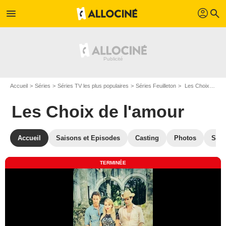
profil
menu
search
Accueil
Séries
Séries TV les plus populaires
Séries Feuilleton
Les Choix de l'amour
Les Choix de l'amour
Accueil
Saisons et Episodes
Casting
Photos
Séri
TERMINÉE