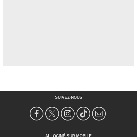
SUIVEZ-NOUS
ALLOCINÉ SUR MOBILE