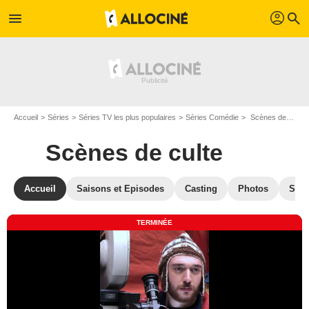
profil
menu
search
Accueil
Séries
Séries TV les plus populaires
Séries Comédie
Scènes de culte
Scènes de culte
Accueil
Saisons et Episodes
Casting
Photos
Séri
TERMINÉE