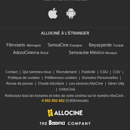
ALLOCINÉ À L'ÉTRANGER
Filmstarts
SensaCine
Beyazperde
Allemagne
Espagne
Turquie
AdoroCinema
Sensacine México
Brésil
Mexique
Contact
|
Qui sommes-nous
|
Recrutement
|
Publicité
|
CGU
|
CGV
|
Politique de cookies
|
Préférences cookies
|
Données Personnelles
|
Revue de presse
|
Charte d'écriture
|
Les services AlloCiné
|
Gérer Utiq
|
©AlloCiné
Retrouvez tous les horaires et infos de votre cinéma sur le numéro AlloCiné :
0 892 892 892
(0,90€/minute)