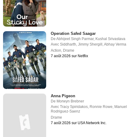
Operation Safed Saagar
De
Abhijeet Singh Parmar
,
Kushal Srivastava
Avec
Siddharth
,
Jimmy Shergill
,
Abhay Verma
Action
,
Drame
7 août 2026 sur Netflix
Anna Pigeon
De
Morwyn Brebner
Avec
Tracy Spiridakos
,
Ronnie Rowe
,
Manuel
Rodriguez-Saenz
Drame
7 août 2026 sur USA Network Inc.