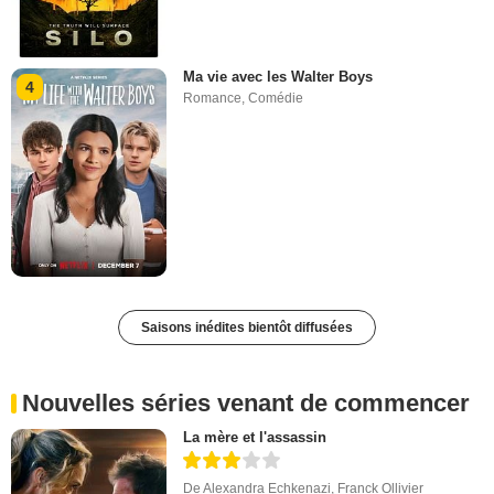
Ma vie avec les Walter Boys
4
Romance
,
Comédie
Saisons inédites bientôt diffusées
Nouvelles séries venant de commencer
La mère et l'assassin
De
Alexandra Echkenazi
,
Franck Ollivier