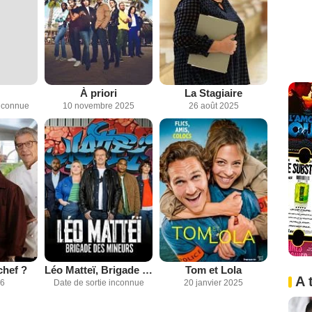
À priori
La Stagiaire
inconnue
10 novembre 2025
26 août 2025
chef ?
Léo Matteï, Brigade des mineurs
Tom et Lola
A 
26
Date de sortie inconnue
20 janvier 2025