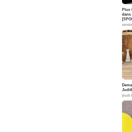
Plus 
dans 
[SPO
vendr
Demai
Judit
jeudi 