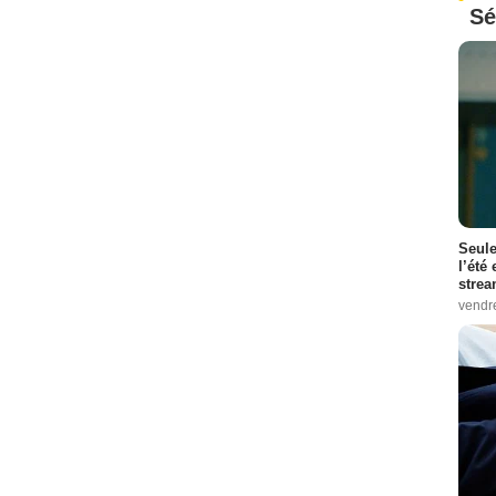
Sé
Seule
l’été
stre
vendr