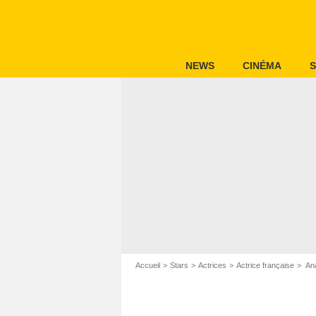
NEWS
CINÉMA
S
Accueil
Stars
Actrices
Actrice française
Ana