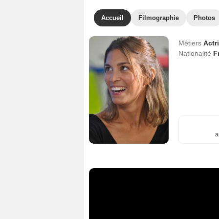
Accueil
Filmographie
Photos
Métiers
Actr
Nationalité
F
a