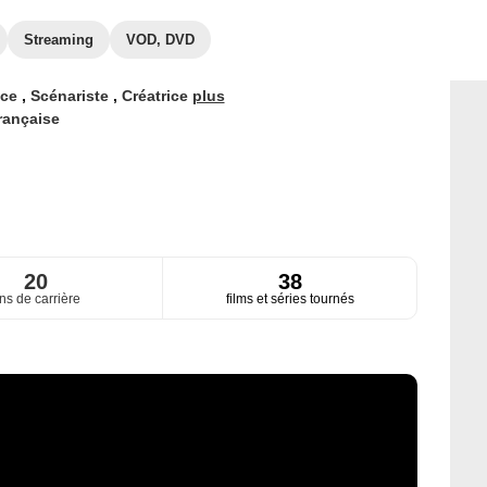
Streaming
VOD, DVD
ice
,
Scénariste
,
Créatrice
plus
rançaise
20
38
ns de carrière
films et séries tournés