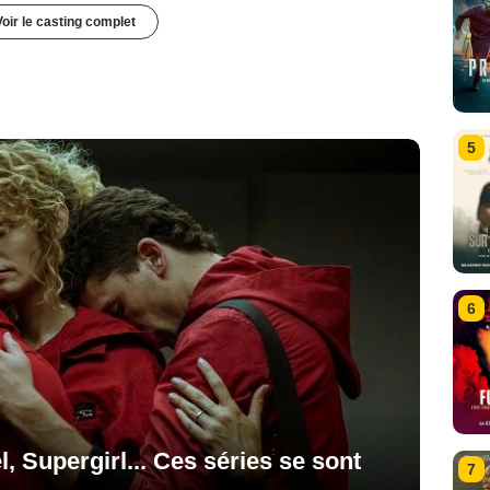
Voir le casting complet
5
6
, Supergirl... Ces séries se sont
7