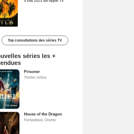
5 mai 2023 sur Apple TV
Top consultations des séries TV
uvelles séries les +
tendues
Prisoner
Thriller
,
Action
House of the Dragon
Fantastique
,
Drame