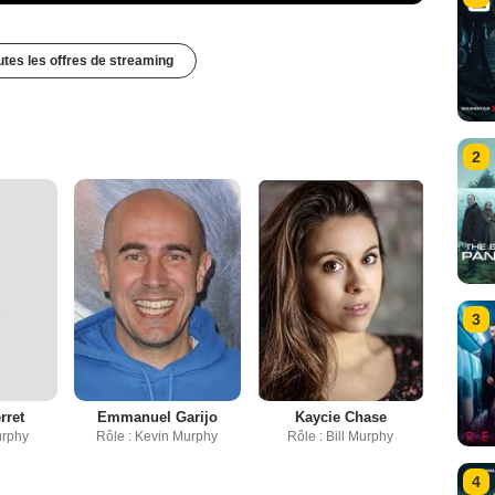
outes les offres de streaming
2
3
rret
Emmanuel Garijo
Kaycie Chase
urphy
Rôle : Kevin Murphy
Rôle : Bill Murphy
4