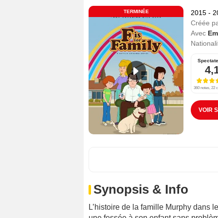
TERMINÉE
2015 - 
Créée p
Avec
Em
Nationali
Spectat
4,
360 notes, 22 c
VOIR 
Synopsis & Info
L’histoire de la famille Murphy dans 
une fessée à son enfant sans problème