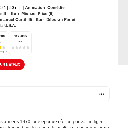
2021
|
30 min
|
Animation
,
Comédie
ar
Bill Burr
,
Michael Price (II)
manuel Curtil
,
Bill Burr
,
Déborah Perret
té
U.S.A.
eurs
Mes amis
1
--
ritiques
SUR NETFLIX
les années 1970, une époque où l’on pouvait infliger
s, fumer dans les endroits publics et porter une arme