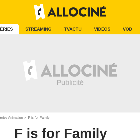
ÉRIES
STREAMING
TVACTU
VIDÉOS
VOD
éries Animation
F is for Family
F is for Family