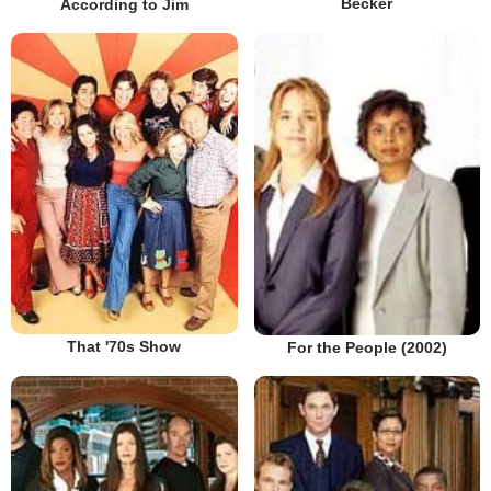
Becker
According to Jim
That '70s Show
For the People (2002)