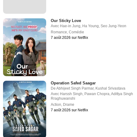
Our Sticky Love
Avec
Hae-in Jung
,
Ha Young
,
Seo Jung-Yeon
Romance
,
Comédie
7 août 2026 sur Netflix
Operation Safed Saagar
De
Abhijeet Singh Parmar
,
Kushal Srivastava
Avec
Harssh Singh
,
Pawan Chopra
,
Adittya Singh
Rraghuwanshi
Action
,
Drame
7 août 2026 sur Netflix