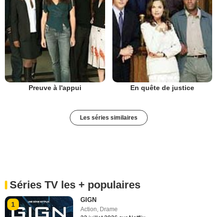
Preuve à l'appui
En quête de justice
Les séries similaires
Séries TV les + populaires
GIGN
1
Action
,
Drame