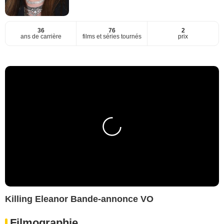
36
76
2
ans de carrière
films et séries tournés
prix
Killing Eleanor Bande-annonce VO
Filmographie