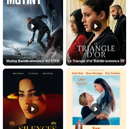
Mutiny Bande-annonce VO STFR
Le Triangle d'or Bande-annonce VF