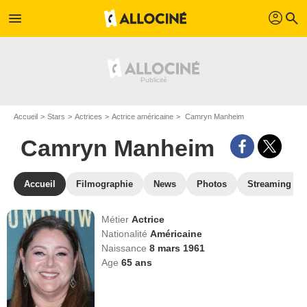
profil
menu
search
Accueil
Stars
Actrices
Actrice américaine
Camryn Manheim
Camryn Manheim
Accueil
Filmographie
News
Photos
Streaming
Métier
Actrice
Nationalité
Américaine
Naissance
8 mars 1961
Age
65
ans