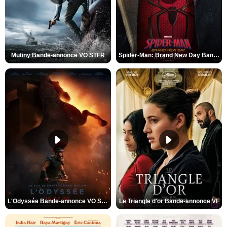
Mutiny Bande-annonce VO STFR
Spider-Man: Brand New Day Bande-annonce VO STFR
L'Odyssée Bande-annonce VO STFR
Le Triangle d'or Bande-annonce VF