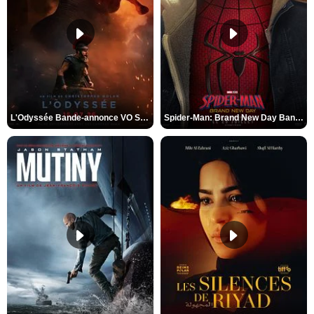
L'Odyssée Bande-annonce VO STFR
Spider-Man: Brand New Day Bande-annonce VO STFR