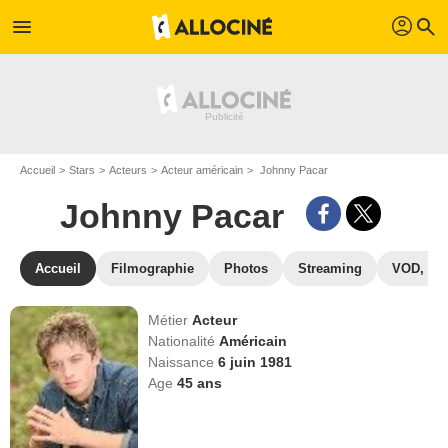
profil
menu
search
Accueil
Stars
Acteurs
Acteur américain
Johnny Pacar
Johnny Pacar
Accueil
Filmographie
Photos
Streaming
VOD, DV
Métier
Acteur
Nationalité
Américain
Naissance
6 juin 1981
Age
45
ans