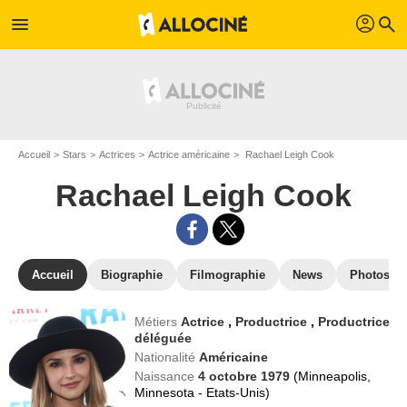
profil
menu
search
Accueil
Stars
Actrices
Actrice américaine
Rachael Leigh Cook
Rachael Leigh Cook
Accueil
Biographie
Filmographie
News
Photos
Métiers
Actrice
,
Productrice
,
Productrice
déléguée
Nationalité
Américaine
Naissance
4 octobre 1979
(Minneapolis,
Minnesota - Etats-Unis)