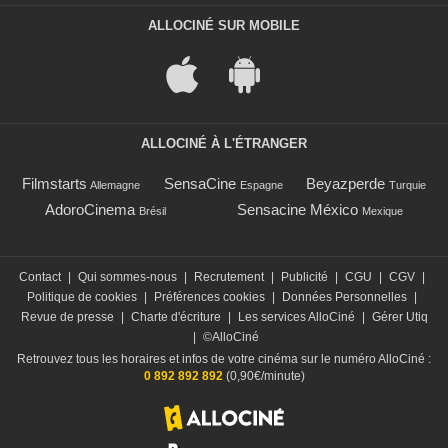
ALLOCINÉ SUR MOBILE
ALLOCINÉ À L'ÉTRANGER
Filmstarts
SensaCine
Beyazperde
Allemagne
Espagne
Turquie
AdoroCinema
Sensacine México
Brésil
Mexique
Contact
|
Qui sommes-nous
|
Recrutement
|
Publicité
|
CGU
|
CGV
|
Politique de cookies
|
Préférences cookies
|
Données Personnelles
|
Revue de presse
|
Charte d'écriture
|
Les services AlloCiné
|
Gérer Utiq
|
©AlloCiné
Retrouvez tous les horaires et infos de votre cinéma sur le numéro AlloCiné :
0 892 892 892
(0,90€/minute)