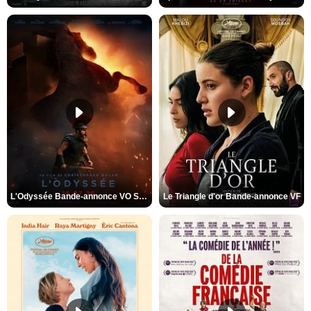
L'Odyssée Bande-annonce VO STFR
Le Triangle d'or Bande-annonce VF