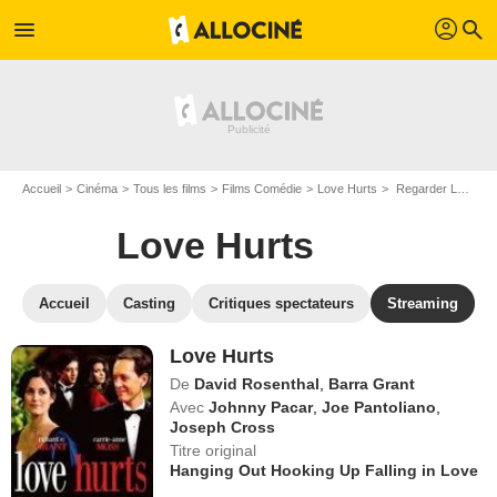
profil
menu
search
Accueil
Cinéma
Tous les films
Films Comédie
Love Hurts
Regarder Love Hurts en SVOD
Love Hurts
Accueil
Casting
Critiques spectateurs
Streaming
Love Hurts
De
David Rosenthal
,
Barra Grant
Avec
Johnny Pacar
,
Joe Pantoliano
,
Joseph Cross
Titre original
Hanging Out Hooking Up Falling in Love