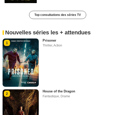
Top consultations des séries TV
Nouvelles séries les + attendues
Prisoner
1
Thriller
,
Action
House of the Dragon
2
Fantastique
,
Drame