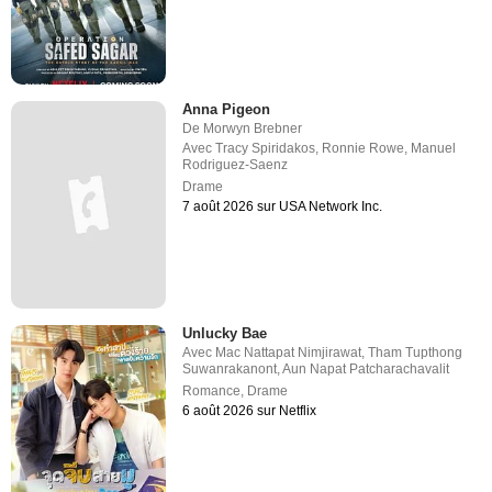
Anna Pigeon
De
Morwyn Brebner
Avec
Tracy Spiridakos
,
Ronnie Rowe
,
Manuel
Rodriguez-Saenz
Drame
7 août 2026 sur USA Network Inc.
Unlucky Bae
Avec
Mac Nattapat Nimjirawat
,
Tham Tupthong
Suwanrakanont
,
Aun Napat Patcharachavalit
Romance
,
Drame
6 août 2026 sur Netflix