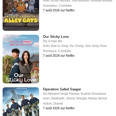
Avec
Ricky Gervais
,
Tom Basden
,
Andrew Brooke
Animation
,
Comédie
7 août 2026 sur Netflix
Our Sticky Love
De
Ji-Hye Mo
Avec
Hae-in Jung
,
Ha Young
,
Seo Jung-Yeon
Romance
,
Comédie
7 août 2026 sur Netflix
Operation Safed Saagar
De
Abhijeet Singh Parmar
,
Kushal Srivastava
Avec
Siddharth
,
Jimmy Shergill
,
Abhay Verma
Action
,
Drame
7 août 2026 sur Netflix