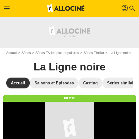
profil
menu
search
Accueil
Séries
Séries TV les plus populaires
Séries Thriller
La Ligne noire
La Ligne noire
Accueil
Saisons et Episodes
Casting
Séries similaire
PILOTE