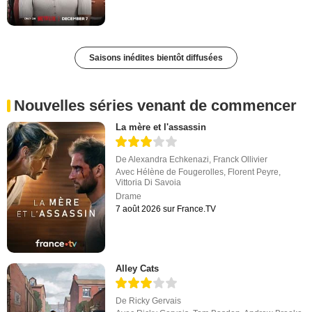
Saisons inédites bientôt diffusées
Nouvelles séries venant de commencer
La mère et l'assassin
De
Alexandra Echkenazi
,
Franck Ollivier
Avec
Hélène de Fougerolles
,
Florent Peyre
,
Vittoria Di Savoia
Drame
7 août 2026 sur France.TV
Alley Cats
De
Ricky Gervais