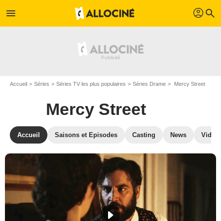
profil
menu
search
Accueil
Séries
Séries TV les plus populaires
Séries Drame
Mercy Street
Mercy Street
Accueil
Saisons et Episodes
Casting
News
Vidéo