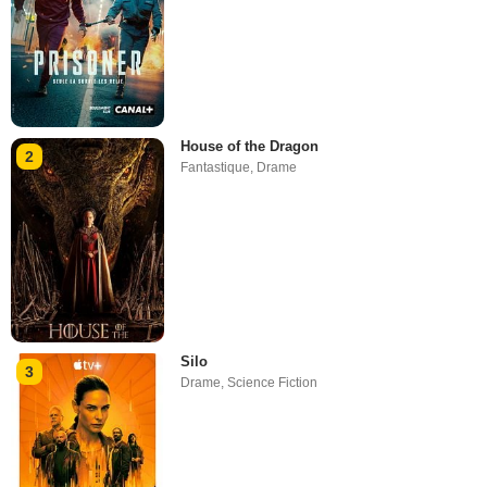
House of the Dragon
2
Fantastique
,
Drame
Silo
3
Drame
,
Science Fiction