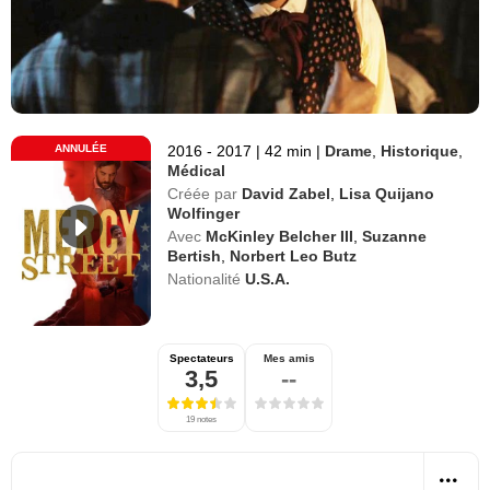
ANNULÉE
2016 - 2017
|
42 min
|
Drame
,
Historique
,
Médical
Créée par
David Zabel
,
Lisa Quijano
Wolfinger
Avec
McKinley Belcher III
,
Suzanne
Bertish
,
Norbert Leo Butz
Nationalité
U.S.A.
Spectateurs
Mes amis
3,5
--
19 notes