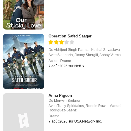
Operation Safed Saagar
De
Abhijeet Singh Parmar
,
Kushal Srivastava
Avec
Siddharth
,
Jimmy Shergill
,
Abhay Verma
Action
,
Drame
7 août 2026 sur Netflix
Anna Pigeon
De
Morwyn Brebner
Avec
Tracy Spiridakos
,
Ronnie Rowe
,
Manuel
Rodriguez-Saenz
Drame
7 août 2026 sur USA Network Inc.