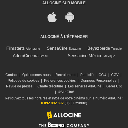
ALLOCINÉ SUR MOBILE
ALLOCINÉ À L'ÉTRANGER
Filmstarts
SensaCine
Beyazperde
Allemagne
Espagne
Turquie
AdoroCinema
Sensacine México
Brésil
Mexique
Contact
|
Qui sommes-nous
|
Recrutement
|
Publicité
|
CGU
|
CGV
|
Politique de cookies
|
Préférences cookies
|
Données Personnelles
|
Revue de presse
|
Charte d'écriture
|
Les services AlloCiné
|
Gérer Utiq
|
©AlloCiné
Retrouvez tous les horaires et infos de votre cinéma sur le numéro AlloCiné :
0 892 892 892
(0,90€/minute)