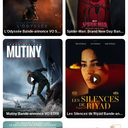
L'Odyssée Bande-annonce VO STFR
Spider-Man: Brand New Day Bande-annonce VO STFR
Mutiny Bande-annonce VO STFR
Les Silences de Riyad Bande-annonce VO STFR