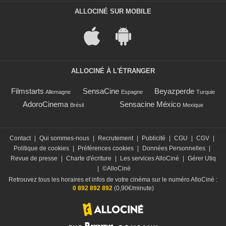
ALLOCINÉ SUR MOBILE
ALLOCINÉ À L'ÉTRANGER
Filmstarts
SensaCine
Beyazperde
Allemagne
Espagne
Turquie
AdoroCinema
Sensacine México
Brésil
Mexique
Contact
|
Qui sommes-nous
|
Recrutement
|
Publicité
|
CGU
|
CGV
|
Politique de cookies
|
Préférences cookies
|
Données Personnelles
|
Revue de presse
|
Charte d'écriture
|
Les services AlloCiné
|
Gérer Utiq
|
©AlloCiné
Retrouvez tous les horaires et infos de votre cinéma sur le numéro AlloCiné :
0 892 892 892
(0,90€/minute)