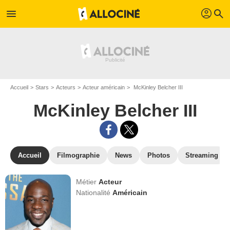
profil
menu
search
Accueil
Stars
Acteurs
Acteur américain
McKinley Belcher III
McKinley Belcher III
Accueil
Filmographie
News
Photos
Streaming
Métier
Acteur
Nationalité
Américain