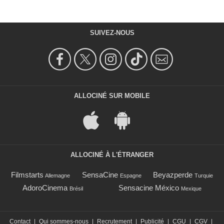
SUIVEZ-NOUS
ALLOCINÉ SUR MOBILE
ALLOCINÉ À L'ÉTRANGER
Filmstarts
SensaCine
Beyazperde
Allemagne
Espagne
Turquie
AdoroCinema
Sensacine México
Brésil
Mexique
Contact
|
Qui sommes-nous
|
Recrutement
|
Publicité
|
CGU
|
CGV
|