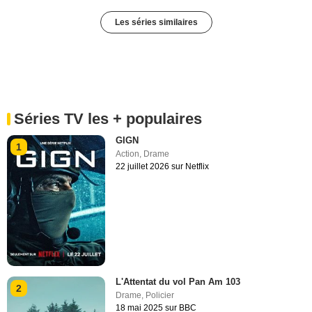
Les séries similaires
Séries TV les + populaires
GIGN
1
Action
,
Drame
22 juillet 2026 sur Netflix
L'Attentat du vol Pan Am 103
2
Drame
,
Policier
18 mai 2025 sur BBC