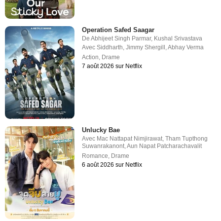
Operation Safed Saagar
De
Abhijeet Singh Parmar
,
Kushal Srivastava
Avec
Siddharth
,
Jimmy Shergill
,
Abhay Verma
Action
,
Drame
7 août 2026 sur Netflix
Unlucky Bae
Avec
Mac Nattapat Nimjirawat
,
Tham Tupthong
Suwanrakanont
,
Aun Napat Patcharachavalit
Romance
,
Drame
6 août 2026 sur Netflix