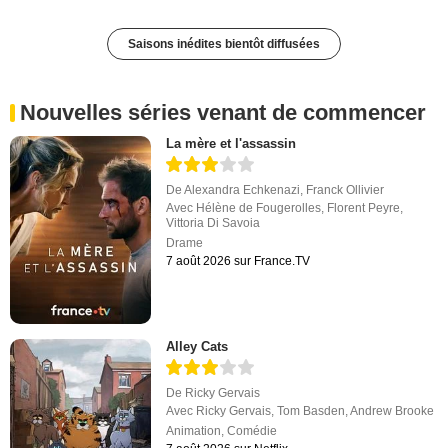
Saisons inédites bientôt diffusées
Nouvelles séries venant de commencer
La mère et l'assassin
De
Alexandra Echkenazi
,
Franck Ollivier
Avec
Hélène de Fougerolles
,
Florent Peyre
,
Vittoria Di Savoia
Drame
7 août 2026 sur France.TV
Alley Cats
De
Ricky Gervais
Avec
Ricky Gervais
,
Tom Basden
,
Andrew Brooke
Animation
,
Comédie