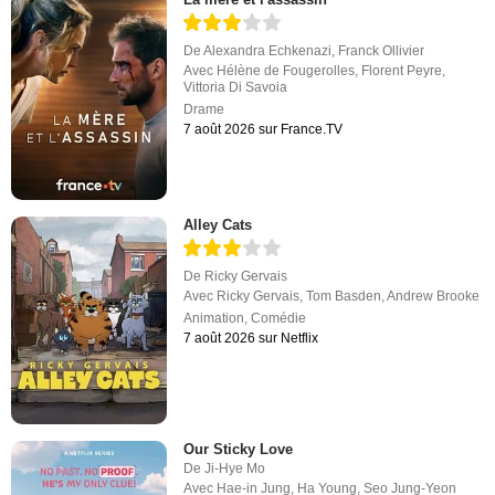
De
Alexandra Echkenazi
,
Franck Ollivier
Avec
Hélène de Fougerolles
,
Florent Peyre
,
Vittoria Di Savoia
Drame
7 août 2026 sur France.TV
Alley Cats
De
Ricky Gervais
Avec
Ricky Gervais
,
Tom Basden
,
Andrew Brooke
Animation
,
Comédie
7 août 2026 sur Netflix
Our Sticky Love
De
Ji-Hye Mo
Avec
Hae-in Jung
,
Ha Young
,
Seo Jung-Yeon