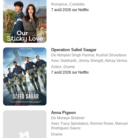
Romance
,
Comédie
7 août 2026 sur Netflix
Operation Safed Saagar
De
Abhijeet Singh Parmar
,
Kushal Srivastava
Avec
Siddharth
,
Jimmy Shergill
,
Abhay Verma
Action
,
Drame
7 août 2026 sur Netflix
Anna Pigeon
De
Morwyn Brebner
Avec
Tracy Spiridakos
,
Ronnie Rowe
,
Manuel
Rodriguez-Saenz
Drame