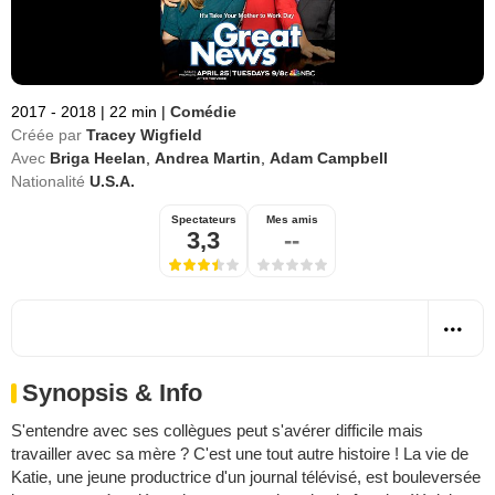
2017 - 2018
|
22 min
|
Comédie
Créée par
Tracey Wigfield
Avec
Briga Heelan
,
Andrea Martin
,
Adam Campbell
Nationalité
U.S.A.
Spectateurs
Mes amis
3,3
--
Synopsis & Info
S'entendre avec ses collègues peut s'avérer difficile mais
travailler avec sa mère ? C'est une tout autre histoire ! La vie de
Katie, une jeune productrice d'un journal télévisé, est bouleversée