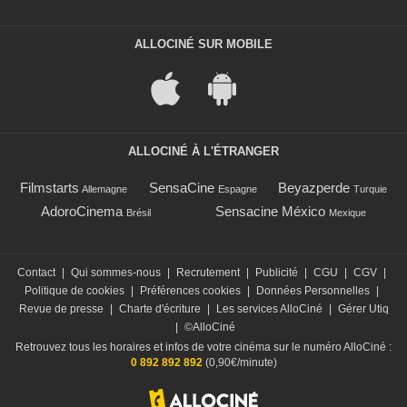
ALLOCINÉ SUR MOBILE
ALLOCINÉ À L'ÉTRANGER
Filmstarts
SensaCine
Beyazperde
Allemagne
Espagne
Turquie
AdoroCinema
Sensacine México
Brésil
Mexique
Contact
|
Qui sommes-nous
|
Recrutement
|
Publicité
|
CGU
|
CGV
|
Politique de cookies
|
Préférences cookies
|
Données Personnelles
|
Revue de presse
|
Charte d'écriture
|
Les services AlloCiné
|
Gérer Utiq
|
©AlloCiné
Retrouvez tous les horaires et infos de votre cinéma sur le numéro AlloCiné :
0 892 892 892
(0,90€/minute)