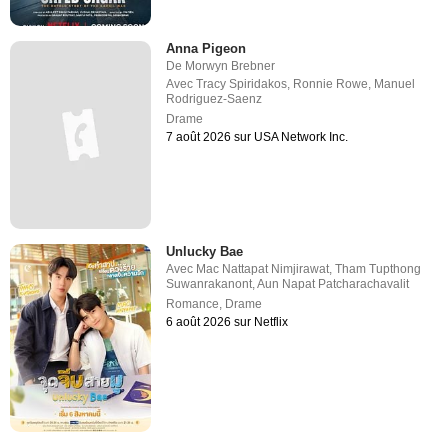
Anna Pigeon
De
Morwyn Brebner
Avec
Tracy Spiridakos
,
Ronnie Rowe
,
Manuel
Rodriguez-Saenz
Drame
7 août 2026 sur USA Network Inc.
Unlucky Bae
Avec
Mac Nattapat Nimjirawat
,
Tham Tupthong
Suwanrakanont
,
Aun Napat Patcharachavalit
Romance
,
Drame
6 août 2026 sur Netflix