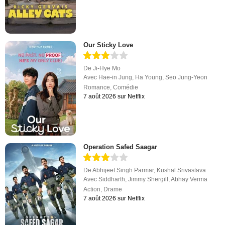
Our Sticky Love
De
Ji-Hye Mo
Avec
Hae-in Jung
,
Ha Young
,
Seo Jung-Yeon
Romance
,
Comédie
7 août 2026 sur Netflix
Operation Safed Saagar
De
Abhijeet Singh Parmar
,
Kushal Srivastava
Avec
Siddharth
,
Jimmy Shergill
,
Abhay Verma
Action
,
Drame
7 août 2026 sur Netflix