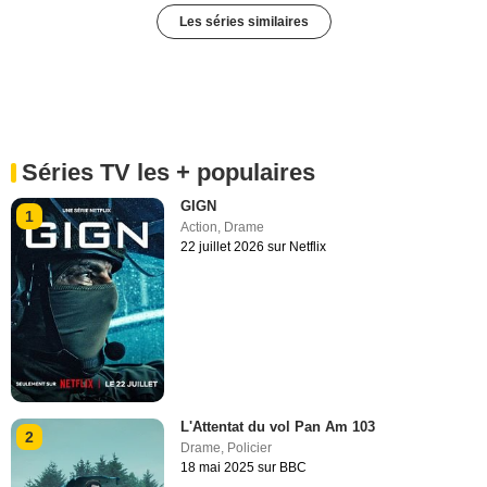
Les séries similaires
Séries TV les + populaires
GIGN
1
Action
,
Drame
22 juillet 2026 sur Netflix
L'Attentat du vol Pan Am 103
2
Drame
,
Policier
18 mai 2025 sur BBC