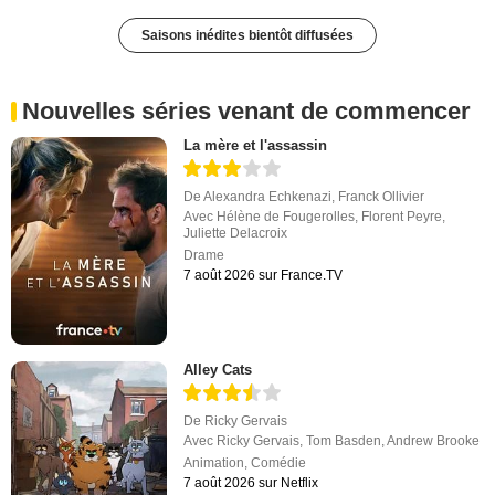
Saisons inédites bientôt diffusées
Nouvelles séries venant de commencer
La mère et l'assassin
De
Alexandra Echkenazi
,
Franck Ollivier
Avec
Hélène de Fougerolles
,
Florent Peyre
,
Juliette Delacroix
Drame
7 août 2026 sur France.TV
Alley Cats
De
Ricky Gervais
Avec
Ricky Gervais
,
Tom Basden
,
Andrew Brooke
Animation
,
Comédie
7 août 2026 sur Netflix