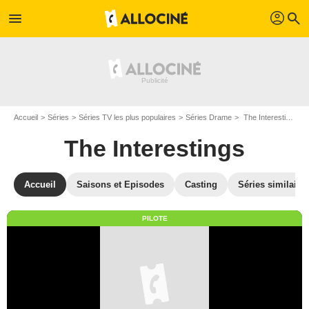
profil
menu
search
Accueil
Séries
Séries TV les plus populaires
Séries Drame
The Interestings
The Interestings
Accueil
Saisons et Episodes
Casting
Séries similaire
PILOTE