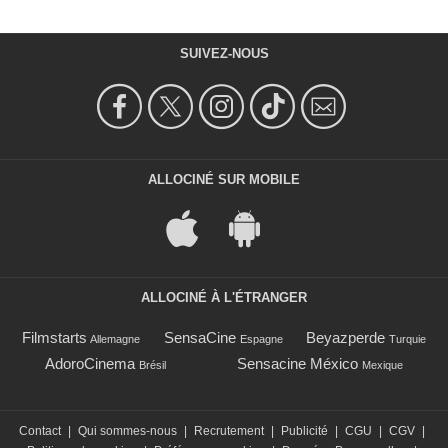
SUIVEZ-NOUS
ALLOCINÉ SUR MOBILE
ALLOCINÉ À L'ÉTRANGER
Filmstarts
SensaCine
Beyazperde
Allemagne
Espagne
Turquie
AdoroCinema
Sensacine México
Brésil
Mexique
Contact
|
Qui sommes-nous
|
Recrutement
|
Publicité
|
CGU
|
CGV
|