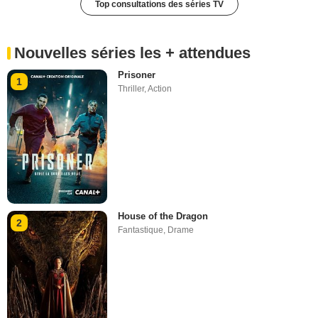
Top consultations des séries TV
Nouvelles séries les + attendues
Prisoner
1
Thriller
,
Action
House of the Dragon
2
Fantastique
,
Drame