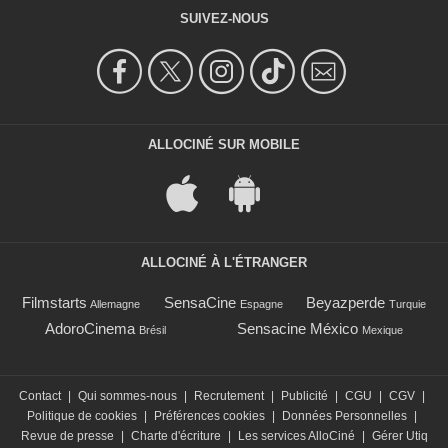
SUIVEZ-NOUS
ALLOCINÉ SUR MOBILE
ALLOCINÉ À L'ÉTRANGER
Filmstarts
SensaCine
Beyazperde
Allemagne
Espagne
Turquie
AdoroCinema
Sensacine México
Brésil
Mexique
Contact
|
Qui sommes-nous
|
Recrutement
|
Publicité
|
CGU
|
CGV
|
Politique de cookies
|
Préférences cookies
|
Données Personnelles
|
Revue de presse
|
Charte d'écriture
|
Les services AlloCiné
|
Gérer Utiq