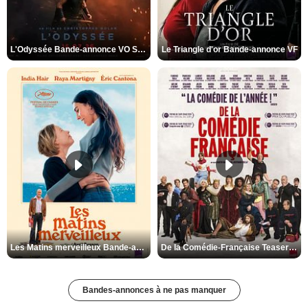
L'Odyssée Bande-annonce VO STFR
Le Triangle d'or Bande-annonce VF
Les Matins merveilleux Bande-annonce VF
De la Comédie-Française Teaser VF
Bandes-annonces à ne pas manquer