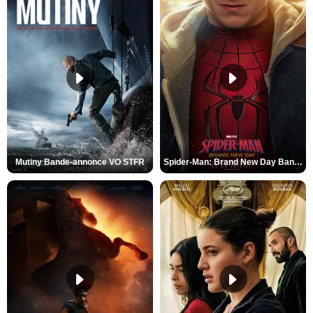
Mutiny Bande-annonce VO STFR
Spider-Man: Brand New Day Bande-annonce VO STFR