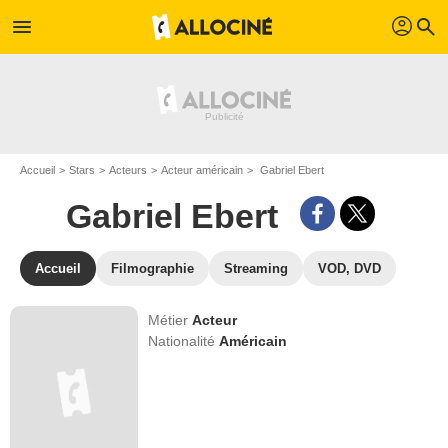
profil
menu
search
Accueil
Stars
Acteurs
Acteur américain
Gabriel Ebert
Gabriel Ebert
Accueil
Filmographie
Streaming
VOD, DVD
Métier
Acteur
Nationalité
Américain