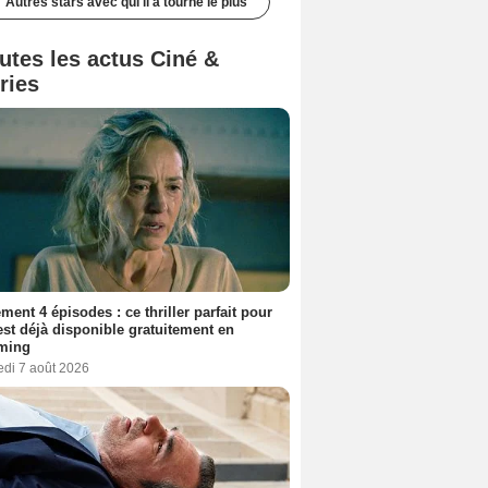
Autres stars avec qui il a tourné le plus
utes les actus Ciné &
ries
ment 4 épisodes : ce thriller parfait pour
 est déjà disponible gratuitement en
aming
edi 7 août 2026