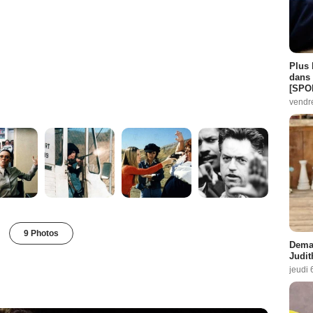
Plus 
dans 
[SPO
vendr
9 Photos
Demai
Judit
jeudi 