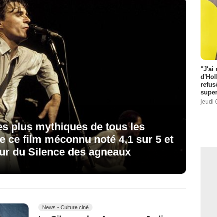
"J'ai
d'Hol
refus
super
jeudi 
les plus mythiques de tous les
 ce film méconnu noté 4,1 sur 5 et
teur du Silence des agneaux
News - Culture ciné