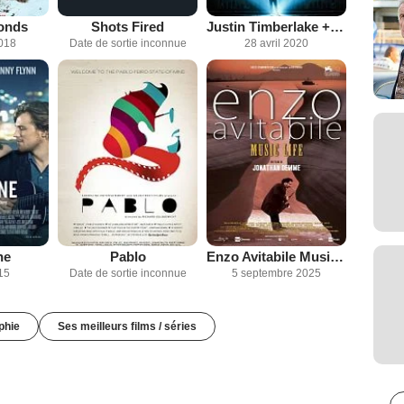
onds
Shots Fired
Justin Timberlake + The Tennessee Kids
2018
Date de sortie inconnue
28 avril 2020
ne
Pablo
Enzo Avitabile Music Life
15
Date de sortie inconnue
5 septembre 2025
phie
Ses meilleurs films / séries