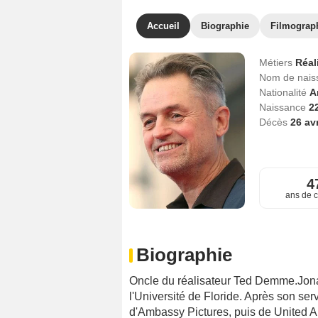
Accueil
Biographie
Filmograp
Métiers
Réal
Nom de nai
Nationalité
A
Naissance
2
Décès
26 av
4
ans de c
Biographie
Oncle du réalisateur Ted Demme.Jon
l'Université de Floride. Après son serv
d'Ambassy Pictures, puis de United Art