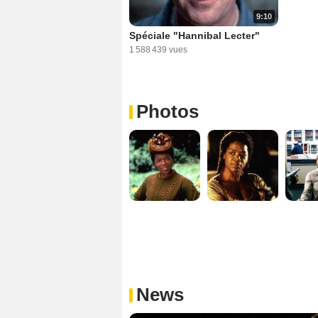
9:10
Spéciale "Hannibal Lecter"
1 588 439 vues
Photos
News