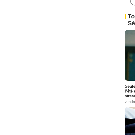
To
Sé
Seule
l’été
stre
vendr