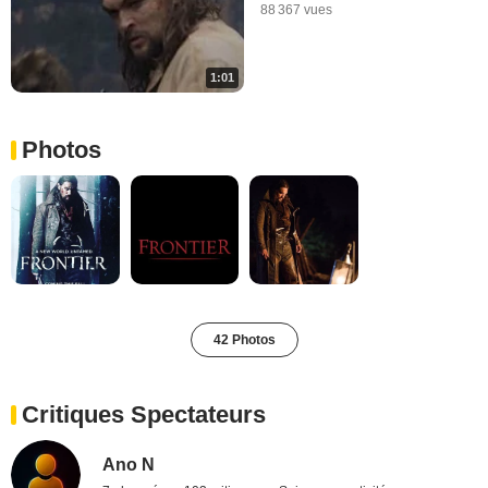
88 367 vues
1:01
Photos
42 Photos
Critiques Spectateurs
Ano N