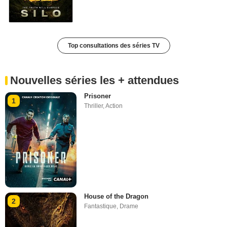
Top consultations des séries TV
Nouvelles séries les + attendues
Prisoner
1
Thriller
,
Action
House of the Dragon
2
Fantastique
,
Drame