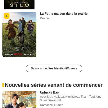
La Petite maison dans la prairie
4
Drame
Saisons inédites bientôt diffusées
Nouvelles séries venant de commencer
Unlucky Bae
Avec
Mac Nattapat Nimjirawat
,
Tham Tupthong
Suwanrakanont
Romance
,
Drame