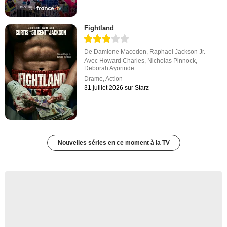
Fightland
De
Damione Macedon
,
Raphael Jackson Jr.
Avec
Howard Charles
,
Nicholas Pinnock
,
Deborah Ayorinde
Drame
,
Action
31 juillet 2026 sur Starz
Nouvelles séries en ce moment à la TV