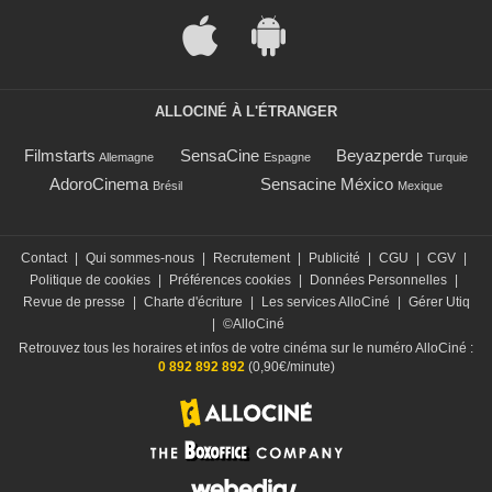
ALLOCINÉ À L'ÉTRANGER
Filmstarts
SensaCine
Beyazperde
Allemagne
Espagne
Turquie
AdoroCinema
Sensacine México
Brésil
Mexique
Contact
|
Qui sommes-nous
|
Recrutement
|
Publicité
|
CGU
|
CGV
|
Politique de cookies
|
Préférences cookies
|
Données Personnelles
|
Revue de presse
|
Charte d'écriture
|
Les services AlloCiné
|
Gérer Utiq
|
©AlloCiné
Retrouvez tous les horaires et infos de votre cinéma sur le numéro AlloCiné :
0 892 892 892
(0,90€/minute)