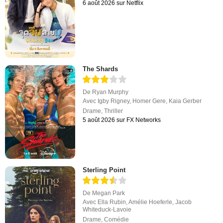
6 août 2026 sur Netflix
The Shards
De
Ryan Murphy
Avec
Igby Rigney
,
Homer Gere
,
Kaia Gerber
Drame
,
Thriller
5 août 2026 sur FX Networks
Sterling Point
De
Megan Park
Avec
Ella Rubin
,
Amélie Hoeferle
,
Jacob
Whiteduck-Lavoie
Drame
,
Comédie