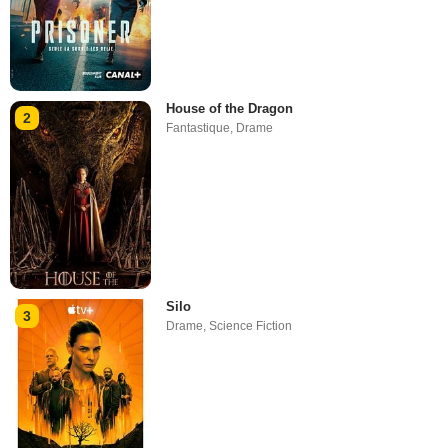
House of the Dragon
2
Fantastique
,
Drame
Silo
3
Drame
,
Science Fiction