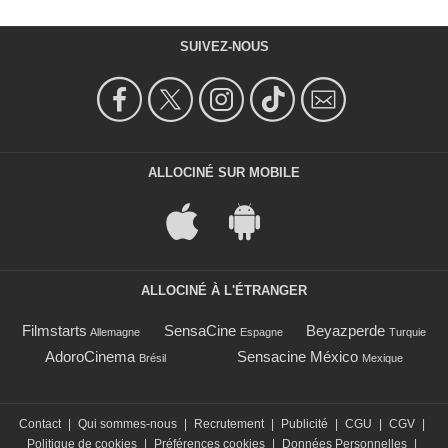
SUIVEZ-NOUS
ALLOCINÉ SUR MOBILE
ALLOCINÉ À L'ÉTRANGER
Filmstarts
SensaCine
Beyazperde
Allemagne
Espagne
Turquie
AdoroCinema
Sensacine México
Brésil
Mexique
Contact
|
Qui sommes-nous
|
Recrutement
|
Publicité
|
CGU
|
CGV
|
Politique de cookies
|
Préférences cookies
|
Données Personnelles
|