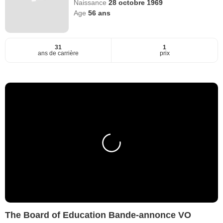
Naissance
28 octobre 1969
Age
56
ans
31
1
ans de carrière
prix
The Board of Education Bande-annonce VO