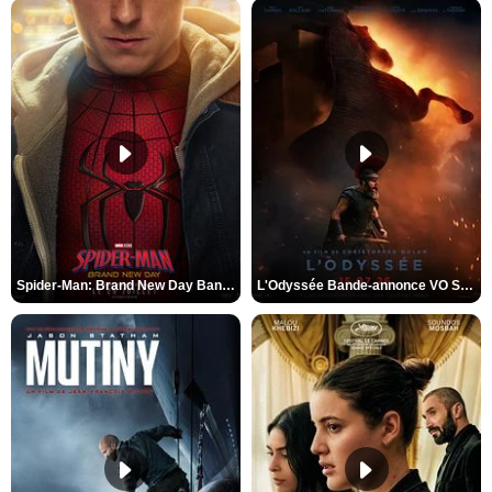
Spider-Man: Brand New Day Bande-annonce VO STFR
L'Odyssée Bande-annonce VO STFR