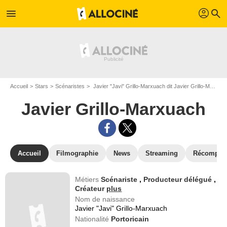
profil
menu
search
Accueil
Stars
Scénaristes
Javier "Javi" Grillo-Marxuach dit Javier Grillo-Marxuach
Javier Grillo-Marxuach
Accueil
Filmographie
News
Streaming
Récompen
Métiers
Scénariste
,
Producteur délégué
,
Créateur
plus
Nom de naissance
Javier "Javi" Grillo-Marxuach
Nationalité
Portoricain