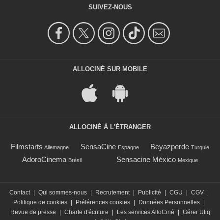
SUIVEZ-NOUS
ALLOCINÉ SUR MOBILE
ALLOCINÉ À L'ÉTRANGER
Filmstarts
SensaCine
Beyazperde
Allemagne
Espagne
Turquie
AdoroCinema
Sensacine México
Brésil
Mexique
Contact
|
Qui sommes-nous
|
Recrutement
|
Publicité
|
CGU
|
CGV
|
Politique de cookies
|
Préférences cookies
|
Données Personnelles
|
Revue de presse
|
Charte d'écriture
|
Les services AlloCiné
|
Gérer Utiq