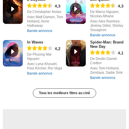
4,3
4,3
De Christopher Nolan
De Marco Nguyen,
Nicolas Athane
Avec Matt Damon, Tom
Holland, Anne
Avec Alex Ramires,
Hathaway
Jérémy Gillet, Shirley
Souagnon
Bande-annonce
Bande-annonce
In Waves
Spider-Man: Brand
New Day
4,2
4,1
De Phuong Mai
Nguyen
De Destin Daniel
Cretton
Avec Lyna Khoudri,
Paul Kircher, Rio Vega
Avec Tom Holland,
Zendaya, Sadie Sink
Bande-annonce
Bande-annonce
Tous les meilleurs films au ciné