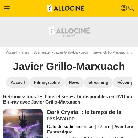
profil
menu
search
Accueil
Stars
Scénariste
Javier Grillo-Marxuach
Javier Grillo-Marxuach : ses Blu-Ray, DVD, VOD, SVOD
Javier Grillo-Marxuach
Accueil
Filmographie
News
Streaming
Récompen
Retrouvez tous les films et séries TV disponibles en DVD ou
Blu-ray avec Javier Grillo-Marxuach
Dark Crystal : le temps de la
résistance
Date de sortie inconnue
|
22 min
|
Aventure
,
Fantastique