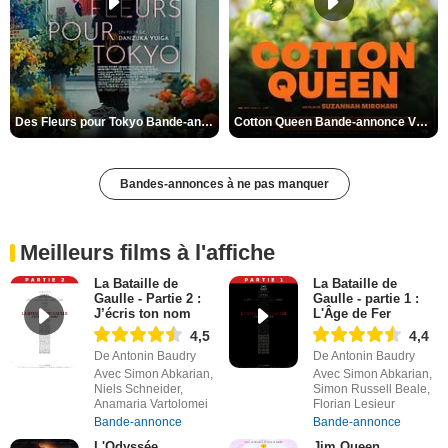
Des Fleurs pour Tokyo Bande-annonce VO STFR
Cotton Queen Bande-annonce VO STFR
Bandes-annonces à ne pas manquer
Meilleurs films à l'affiche
La Bataille de
La Bataille de
Gaulle - Partie 2 :
Gaulle - partie 1 :
J’écris ton nom
L'Âge de Fer
4,5
4,4
De Antonin Baudry
De Antonin Baudry
Avec Simon Abkarian,
Avec Simon Abkarian,
Niels Schneider,
Simon Russell Beale,
Anamaria Vartolomei
Florian Lesieur
Bande-annonce
Bande-annonce
L'Odyssée
Jim Queen