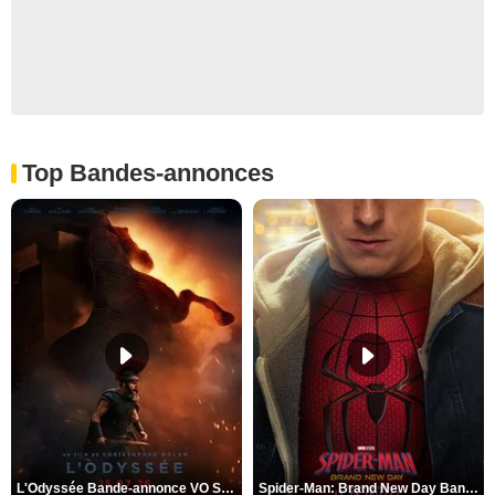
Top Bandes-annonces
L'Odyssée Bande-annonce VO STFR
Spider-Man: Brand New Day Bande-annonce VO STFR