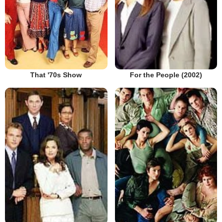
That '70s Show
For the People (2002)