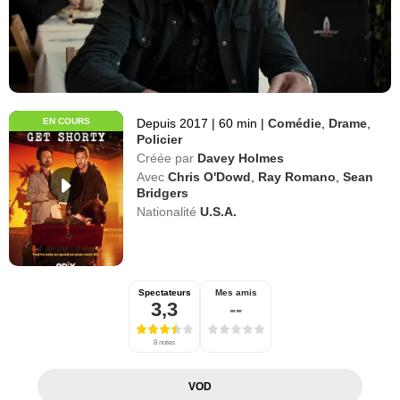
EN COURS
Depuis 2017
|
60 min
|
Comédie
,
Drame
,
Policier
Créée par
Davey Holmes
Avec
Chris O'Dowd
,
Ray Romano
,
Sean
Bridgers
Nationalité
U.S.A.
Spectateurs
Mes amis
3,3
--
8 notes
VOD