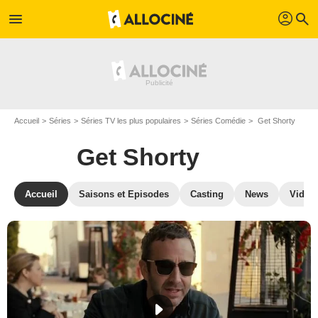
profil
menu
search
Accueil
Séries
Séries TV les plus populaires
Séries Comédie
Get Shorty
Get Shorty
Accueil
Saisons et Episodes
Casting
News
Vidéo