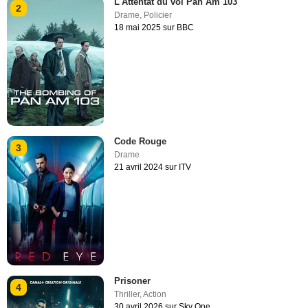
L'Attentat du vol Pan Am 103
2
Drame
,
Policier
18 mai 2025 sur BBC
Code Rouge
3
Drame
21 avril 2024 sur ITV
Prisoner
4
Thriller
,
Action
30 avril 2026 sur Sky One