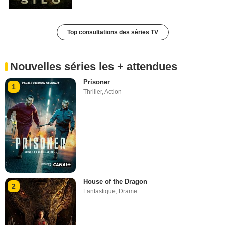
Top consultations des séries TV
Nouvelles séries les + attendues
Prisoner
1
Thriller
,
Action
House of the Dragon
2
Fantastique
,
Drame