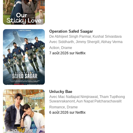
Operation Safed Saagar
De
Abhijeet Singh Parmar
,
Kushal Srivastava
Avec
Siddharth
,
Jimmy Shergill
,
Abhay Verma
Action
,
Drame
7 août 2026 sur Netflix
Unlucky Bae
Avec
Mac Nattapat Nimjirawat
,
Tham Tupthong
Suwanrakanont
,
Aun Napat Patcharachavalit
Romance
,
Drame
6 août 2026 sur Netflix