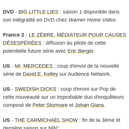
DVD
-
BIG LITTLE LIES
: saison 1 disponible dans
son intégralité en DVD chez
Warner Home Video
.
France 2
-
LE ZÈBRE, MÉDIATEUR POUR CAUSES
DÉSESPÉRÉES
: diffusion du pilote de cette
potentielle future série avec
Eric Berger
.
US
-
Mr. MERCEDES
: coup d'envoi de la nouvelle
série de
David E. Kelley
sur Audience Network.
US
-
SWEDISH DICKS
: coup d'envoi sur Pop de
cette nouveauté sur un improbable duo d'enquêteurs
composé de
Peter Stormare
et
Johan Glans
.
US
-
THE CARMICHAEL SHOW
: fin de la 3ème et
dernière saison sur NBC.