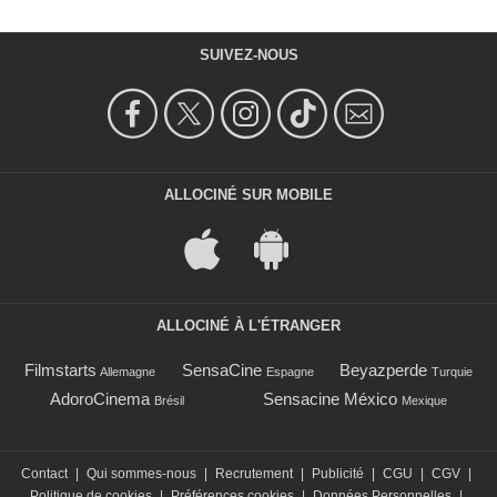
SUIVEZ-NOUS
ALLOCINÉ SUR MOBILE
ALLOCINÉ À L'ÉTRANGER
Filmstarts
SensaCine
Beyazperde
Allemagne
Espagne
Turquie
AdoroCinema
Sensacine México
Brésil
Mexique
Contact
|
Qui sommes-nous
|
Recrutement
|
Publicité
|
CGU
|
CGV
|
Politique de cookies
|
Préférences cookies
|
Données Personnelles
|