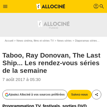
profil
menu
search
Accueil
News cinéma, films et séries TV
News séries
Diaporamas séries
Taboo
Taboo, Ray Donovan, The Last
Ship... Les rendez-vous séries
de la semaine
7 août 2017 à 05:30
Ajoutez Allociné à vos sources préférées
Suivez-nous
Partag
Programmation TV, festivals, sorties DVD