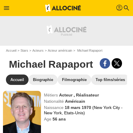
profil
menu
search
Accueil
Stars
Acteurs
Acteur américain
Michael Rapaport
Michael Rapaport
Accueil
Biographie
Filmographie
Top films/séries
Métiers
Acteur
,
Réalisateur
Nationalité
Américain
Naissance
18 mars 1970
(New York City -
New York, Etats-Unis)
Age
56
ans