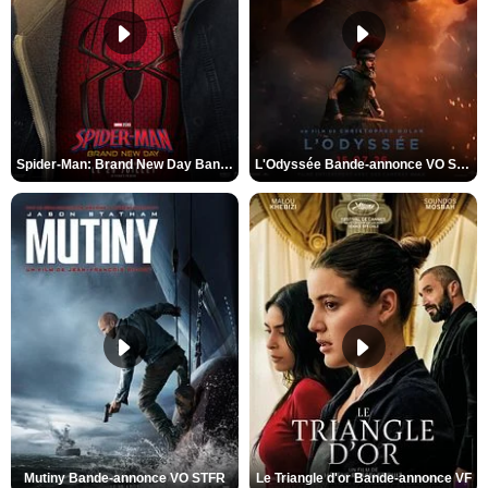
Spider-Man: Brand New Day Bande-annonce VO STFR
L'Odyssée Bande-annonce VO STFR
Mutiny Bande-annonce VO STFR
Le Triangle d'or Bande-annonce VF