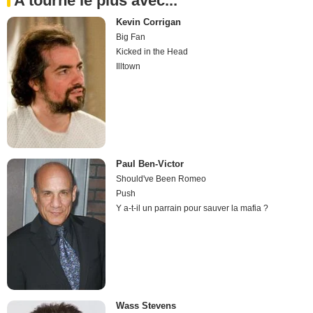
A tourné le plus avec...
Kevin Corrigan
Big Fan
Kicked in the Head
Illtown
Paul Ben-Victor
Should've Been Romeo
Push
Y a-t-il un parrain pour sauver la mafia ?
Wass Stevens