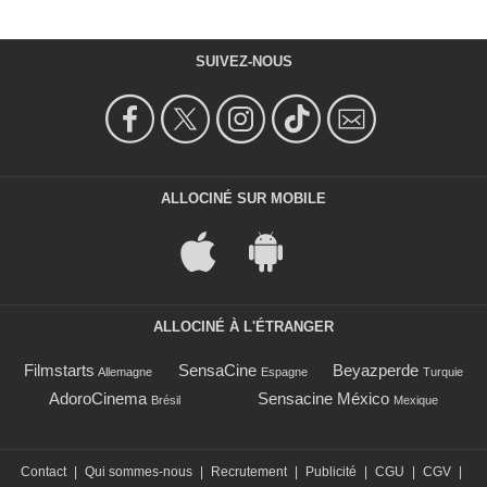
SUIVEZ-NOUS
ALLOCINÉ SUR MOBILE
ALLOCINÉ À L'ÉTRANGER
Filmstarts
SensaCine
Beyazperde
Allemagne
Espagne
Turquie
AdoroCinema
Sensacine México
Brésil
Mexique
Contact
|
Qui sommes-nous
|
Recrutement
|
Publicité
|
CGU
|
CGV
|