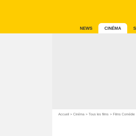
NEWS
CINÉMA
S
Accueil
Cinéma
Tous les films
Films Comédie