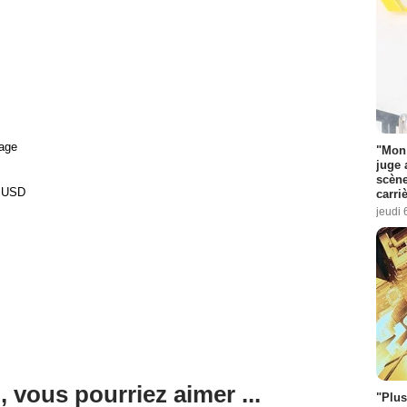
age
"Mon 
juge 
scène
0 USD
carri
jeudi 
, vous pourriez aimer ...
"Plus