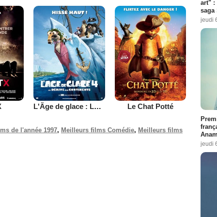
art" :
saga 
jeudi 
X
L'Âge de glace : La dérive des continents
Le Chat Potté
Premi
franç
ilms de l'année 1997
,
Meilleurs films Comédie
,
Meilleurs films
Anama
jeudi 