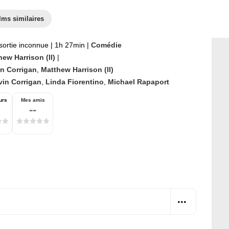
lms similaires
sortie inconnue
|
1h 27min
|
Comédie
ew Harrison (II)
|
n Corrigan
,
Matthew Harrison (II)
vin Corrigan
,
Linda Fiorentino
,
Michael Rapaport
urs
Mes amis
--