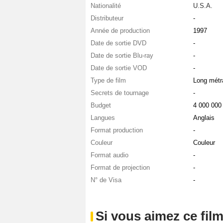
Nationalité
U.S.A.
Distributeur
-
Année de production
1997
Date de sortie DVD
-
Date de sortie Blu-ray
-
Date de sortie VOD
-
Type de film
Long métr
Secrets de tournage
-
Budget
4 000 00
Langues
Anglais
Format production
-
Couleur
Couleur
Format audio
-
Format de projection
-
N° de Visa
-
Si vous aimez ce film