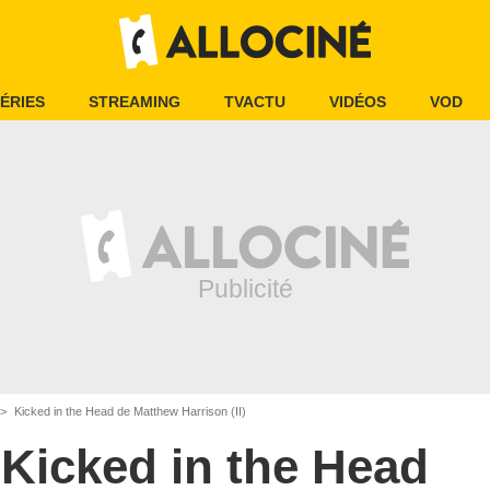
ÉRIES
STREAMING
TVACTU
VIDÉOS
VOD
Kicked in the Head de Matthew Harrison (II)
Kicked in the Head