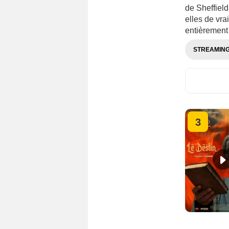
de Sheffiel
elles de vra
entièrement
STREAMIN
3