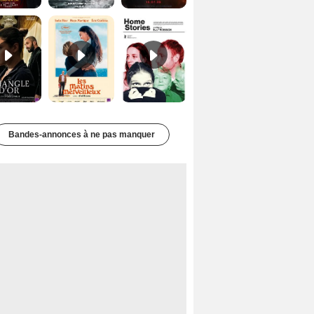
Le Triangle d'or Bande-annonce VF
Les Matins merveilleux Bande-annonce VF
Home stories Bande-annonce VO STFR
Bandes-annonces à ne pas manquer