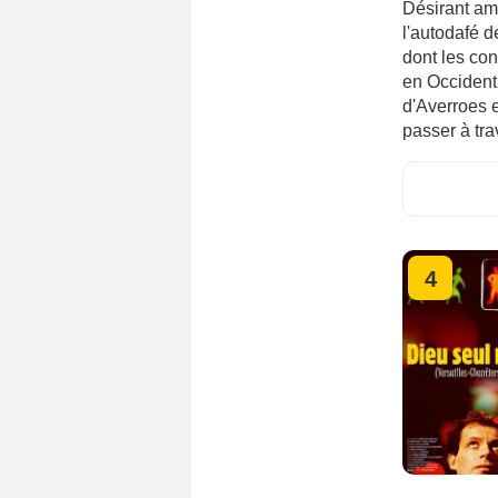
Désirant ama
l'autodafé 
dont les co
en Occident
d'Averroes e
passer à tra
4