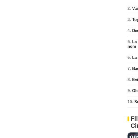
2.
Va
3.
To
4.
De
5.
La 
nom
6.
La 
7.
Ba
8.
Ev
9.
Ob
10.
S
Fi
Ci