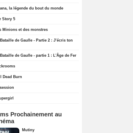
iana, la légende du bout du monde
y Story 5
s Minions et des monstres
Bataille de Gaulle - Partie 2 : J’écris ton
Bataille de Gaulle - partie 1 : L'Âge de Fer
ckrooms
il Dead Burn
session
upergirl
lms Prochainement au
néma
Mutiny