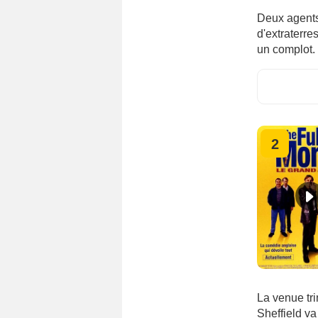
Deux agents 
d'extraterre
un complot.
2
La venue tr
Sheffield v