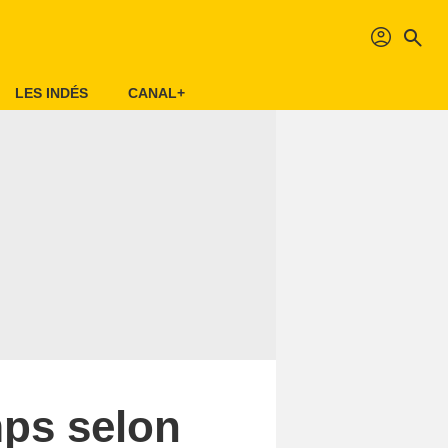
profil
search
LES INDÉS
CANAL+
mps selon