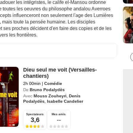
douer les intégristes, le calife el-Mansou ordonne
de toutes les oeuvres du philosophe andalou Averroes
ncepts influenceront non seulement l'age des Lumières
, mais toute la pensée humaine. Les disciples
t ses proches décident d'en faire des copies et de les
vers les frontières.
Dieu seul me voit (Versailles-
chantiers)
2h 00min
|
Comédie
De
Bruno Podalydès
Avec
Mouss Zouheyri
,
Denis
Podalydès
,
Isabelle Candelier
Spectateurs
Mes amis
3,6
--