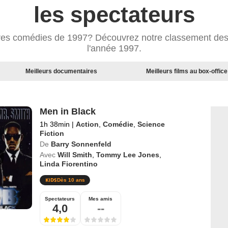
les spectateurs
ures comédies de 1997? Découvrez notre classement de
l'année 1997.
Meilleurs documentaires
Meilleurs films au box-office
Men in Black
1h 38min
|
Action
,
Comédie
,
Science
Fiction
De
Barry Sonnenfeld
Avec
Will Smith
,
Tommy Lee Jones
,
Linda Fiorentino
Dès 10 ans
Spectateurs
Mes amis
4,0
--