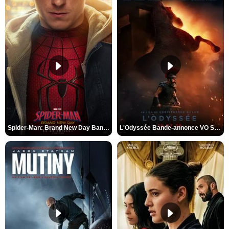
Spider-Man: Brand New Day Bande-annonce VO STFR
L'Odyssée Bande-annonce VO STFR