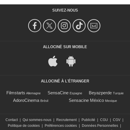
SUIVEZ-NOUS
ALLOCINÉ SUR MOBILE
ALLOCINÉ À L'ÉTRANGER
Filmstarts
SensaCine
Beyazperde
Allemagne
Espagne
Turquie
AdoroCinema
Sensacine México
Brésil
Mexique
Contact
|
Qui sommes-nous
|
Recrutement
|
Publicité
|
CGU
|
CGV
|
Politique de cookies
|
Préférences cookies
|
Données Personnelles
|