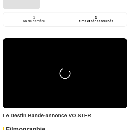
1
3
an de carrière
films et séries tournés
Le Destin Bande-annonce VO STFR
Filmographie