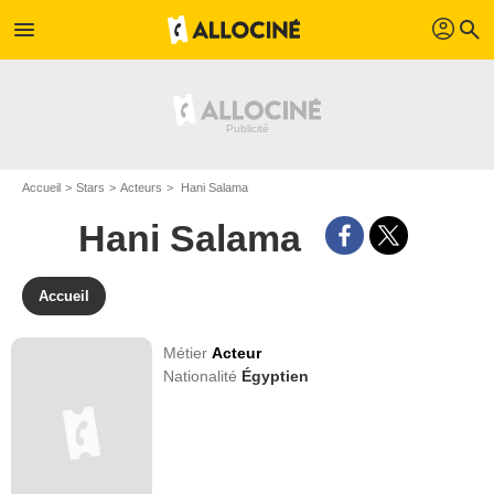
profil
menu
search
Accueil
Stars
Acteurs
Hani Salama
Hani Salama
Accueil
Métier
Acteur
Nationalité
Égyptien