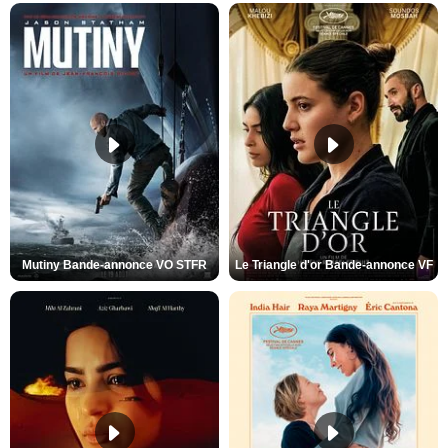
Mutiny Bande-annonce VO STFR
Le Triangle d'or Bande-annonce VF