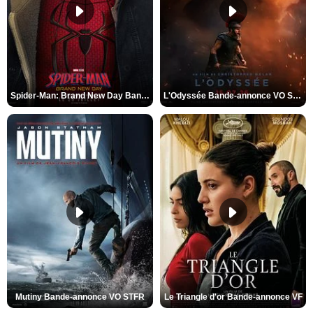
Spider-Man: Brand New Day Bande-annonce VO STFR
L'Odyssée Bande-annonce VO STFR
Mutiny Bande-annonce VO STFR
Le Triangle d'or Bande-annonce VF