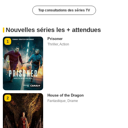
Top consultations des séries TV
Nouvelles séries les + attendues
Prisoner
1
Thriller
,
Action
House of the Dragon
2
Fantastique
,
Drame