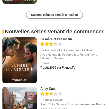
Saisons inédites bientôt diffusées
Nouvelles séries venant de commencer
La mère et l'assassin
De
Alexandra Echkenazi
,
Franck Ollivier
Avec
Hélène de Fougerolles
,
Florent Peyre
,
Vittoria Di Savoia
Drame
7 août 2026 sur France.TV
Alley Cats
De
Ricky Gervais
Avec
Ricky Gervais
,
Tom Basden
,
Andrew Brooke