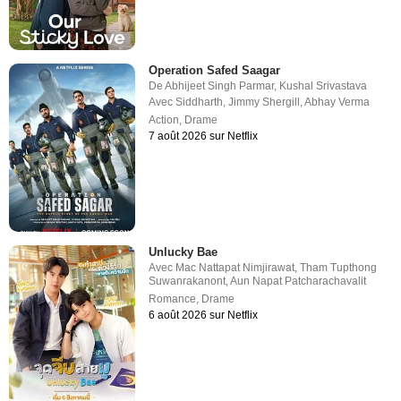
Operation Safed Saagar
De
Abhijeet Singh Parmar
,
Kushal Srivastava
Avec
Siddharth
,
Jimmy Shergill
,
Abhay Verma
Action
,
Drame
7 août 2026 sur Netflix
Unlucky Bae
Avec
Mac Nattapat Nimjirawat
,
Tham Tupthong
Suwanrakanont
,
Aun Napat Patcharachavalit
Romance
,
Drame
6 août 2026 sur Netflix