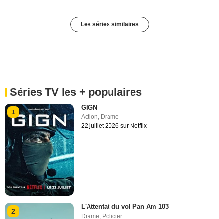
Les séries similaires
Séries TV les + populaires
GIGN
1
Action
,
Drame
22 juillet 2026 sur Netflix
L'Attentat du vol Pan Am 103
2
Drame
,
Policier