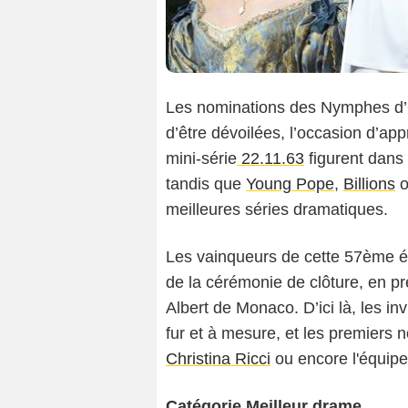
Les nominations des Nymphes d’O
d’être dévoilées, l’occasion d’app
mini-série
22.11.63
figurent dans 
tandis que
Young Pope
,
Billions
o
meilleures séries dramatiques.
Les vainqueurs de cette 57ème éd
de la cérémonie de clôture, en p
Albert de Monaco. D’ici là, les in
fur et à mesure, et les premiers n
Christina Ricci
ou encore l'équip
Catégorie Meilleur drame