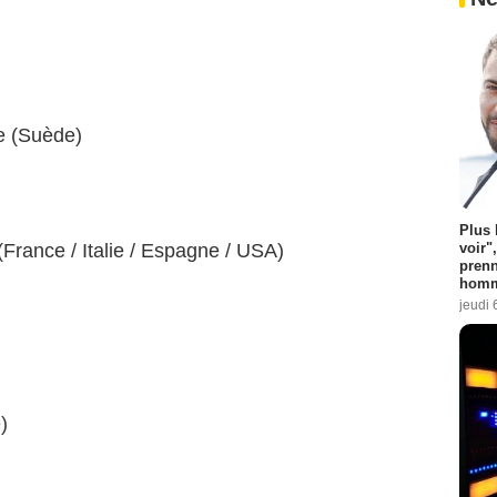
re (Suède)
Plus 
voir"
rance / Italie / Espagne / USA)
prenn
homm
jeudi 
)