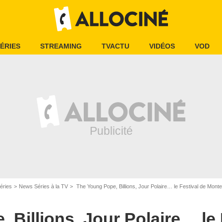
ÉRIES
STREAMING
TVACTU
VIDÉOS
VOD
éries
News Séries à la TV
The Young Pope, Billions, Jour Polaire… le Festival de Mont
 Billions, Jour Polaire… le 