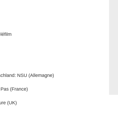
léfilm
tschland: NSU (Allemagne)
Pas (France)
ure (UK)