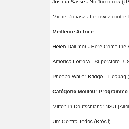
Joshua Sasse
- No Tomorrow (U
Michel Jonasz
- Lebowitz contre 
Meilleure Actrice
Helen Dallimor
- Here Come the H
America Ferrera
- Superstore (U
Phoebe Waller-Bridge
- Fleabag 
Catégorie Meilleur Programme 
Mitten In Deutschland: NSU
(All
Um Contra Todos
(Brésil)