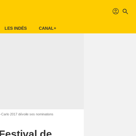
profil
search
LES INDÉS
CANAL+
e-Carlo 2017 dévoile ses nominations
Festival de