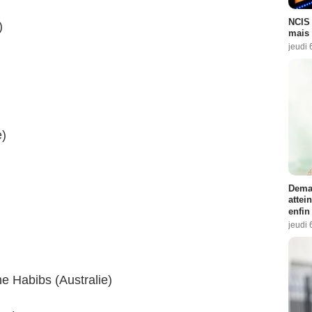
NCIS 
)
mais 
jeudi 
)
Demai
attei
enfin
jeudi 
e Habibs (Australie)