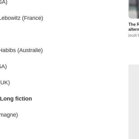
SA)
Lebowitz (France)
The R
altern
jeudi 
abibs (Australie)
SA)
(UK)
Long fiction
emagne)