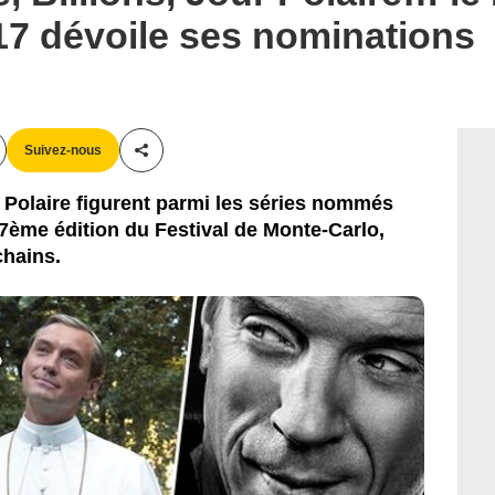
ITV / Showtime / BBC
17 dévoile ses nominations
Suivez-nous
Partager cet article
 Polaire figurent parmi les séries nommés
7ème édition du Festival de Monte-Carlo,
chains.