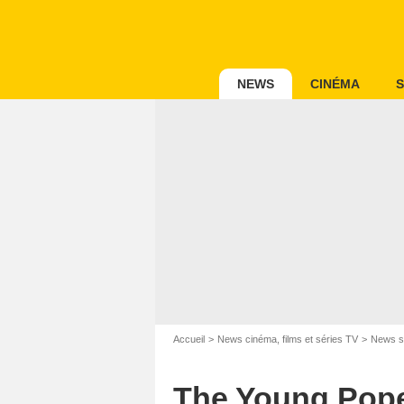
NEWS
CINÉMA
S
Accueil
News cinéma, films et séries TV
News s
The Young Pope,