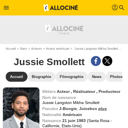
profil
menu
search
Accueil
Stars
Acteurs
Acteur américain
Jussie Langston Mikha Smollett dit Jussie Smollett
Jussie Smollett
Accueil
Biographie
Filmographie
News
Photos
Métiers
Acteur
,
Réalisateur
,
Producteur
Nom de naissance
Jussie Langston Mikha Smollett
Pseudos
J-Boogie
,
Juicebox
plus
Nationalité
Américain
Naissance
21 juin 1983
(Santa Rosa -
Californie, Etats-Unis)