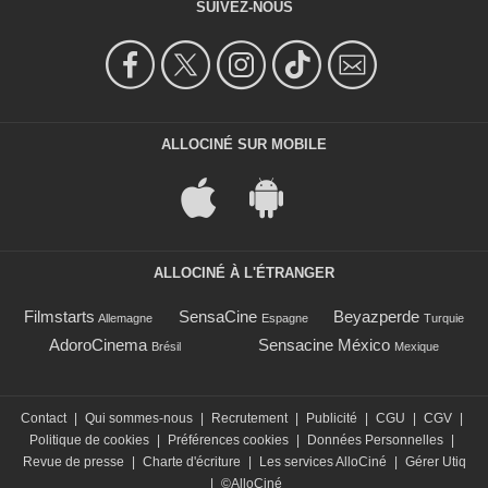
SUIVEZ-NOUS
ALLOCINÉ SUR MOBILE
ALLOCINÉ À L'ÉTRANGER
Filmstarts
SensaCine
Beyazperde
Allemagne
Espagne
Turquie
AdoroCinema
Sensacine México
Brésil
Mexique
Contact
|
Qui sommes-nous
|
Recrutement
|
Publicité
|
CGU
|
CGV
|
Politique de cookies
|
Préférences cookies
|
Données Personnelles
|
Revue de presse
|
Charte d'écriture
|
Les services AlloCiné
|
Gérer Utiq
|
©AlloCiné