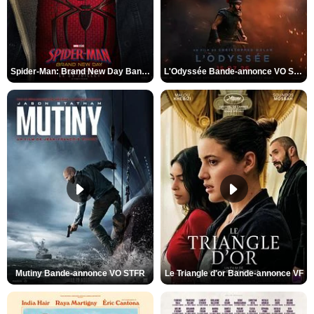
Spider-Man: Brand New Day Bande-annonce VO STFR
L'Odyssée Bande-annonce VO STFR
Mutiny Bande-annonce VO STFR
Le Triangle d'or Bande-annonce VF