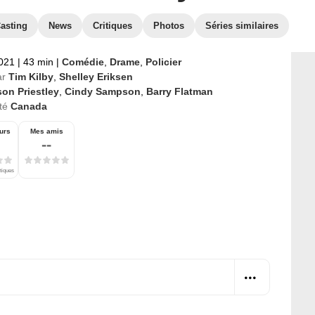
asting
News
Critiques
Photos
Séries similaires
2021
|
43 min
|
Comédie
,
Drame
,
Policier
ar
Tim Kilby
,
Shelley Eriksen
on Priestley
,
Cindy Sampson
,
Barry Flatman
té
Canada
urs
Mes amis
--
itiques