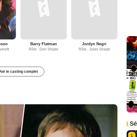
pson
Barry Flatman
Jordyn Negri
verett
Rôle : Don Shade
Rôle : Jules Shade
Voir le casting complet
Sé
1