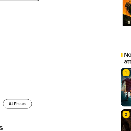
No
at
1
81 Photos
2
s