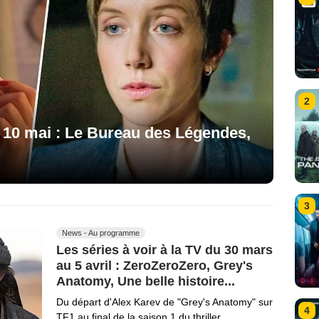
2
u 10 mai : Le Bureau des Légendes,
3
News - Au programme
Les séries à voir à la TV du 30 mars
au 5 avril : ZeroZeroZero, Grey's
Anatomy, Une belle histoire...
Du départ d'Alex Karev de "Grey's Anatomy" sur
4
TF1 au final de la saison 1 du thriller