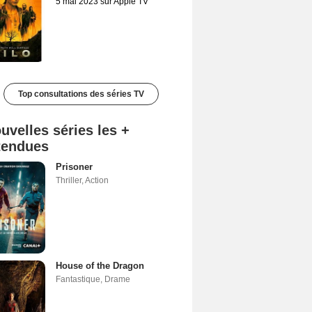
5 mai 2023 sur Apple TV
Top consultations des séries TV
uvelles séries les +
tendues
Prisoner
Thriller
,
Action
House of the Dragon
Fantastique
,
Drame