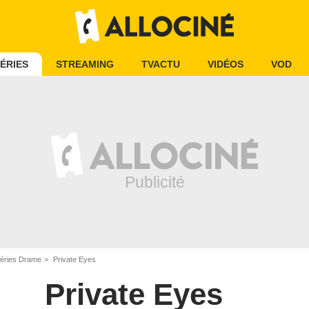
ÉRIES
STREAMING
TVACTU
VIDÉOS
VOD
éries Drame
Private Eyes
Private Eyes