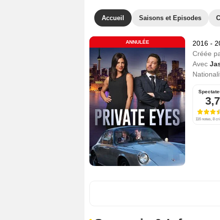
Accueil
Saisons et Episodes
C
ANNULÉE
2016 - 
Créée p
Avec
Jas
Nationali
Spectate
3,7
116 notes, 8 cr