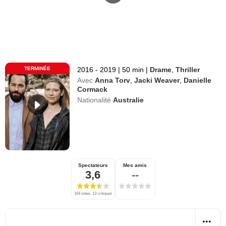
TERMINÉE
2016 - 2019
|
50 min
|
Drame
,
Thriller
Avec
Anna Torv
,
Jacki Weaver
,
Danielle
Cormack
Nationalité
Australie
Spectateurs
Mes amis
3,6
--
164 notes, 13 critiques