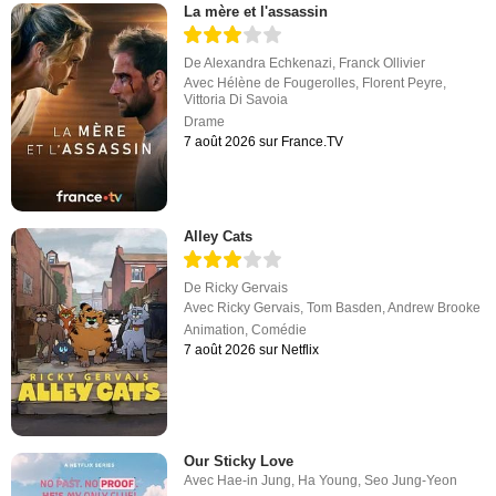
La mère et l'assassin
De
Alexandra Echkenazi
,
Franck Ollivier
Avec
Hélène de Fougerolles
,
Florent Peyre
,
Vittoria Di Savoia
Drame
7 août 2026 sur France.TV
Alley Cats
De
Ricky Gervais
Avec
Ricky Gervais
,
Tom Basden
,
Andrew Brooke
Animation
,
Comédie
7 août 2026 sur Netflix
Our Sticky Love
Avec
Hae-in Jung
,
Ha Young
,
Seo Jung-Yeon