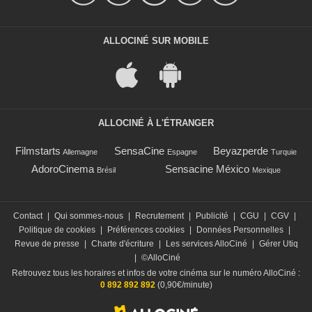
ALLOCINÉ SUR MOBILE
ALLOCINÉ À L'ÉTRANGER
Filmstarts
SensaCine
Beyazperde
Allemagne
Espagne
Turquie
AdoroCinema
Sensacine México
Brésil
Mexique
Contact
|
Qui sommes-nous
|
Recrutement
|
Publicité
|
CGU
|
CGV
|
Politique de cookies
|
Préférences cookies
|
Données Personnelles
|
Revue de presse
|
Charte d'écriture
|
Les services AlloCiné
|
Gérer Utiq
|
©AlloCiné
Retrouvez tous les horaires et infos de votre cinéma sur le numéro AlloCiné :
0 892 892 892
(0,90€/minute)