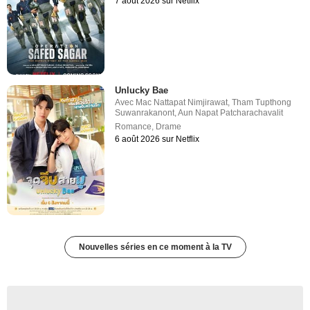
7 août 2026 sur Netflix
Unlucky Bae
Avec
Mac Nattapat Nimjirawat
,
Tham Tupthong
Suwanrakanont
,
Aun Napat Patcharachavalit
Romance
,
Drame
6 août 2026 sur Netflix
Nouvelles séries en ce moment à la TV