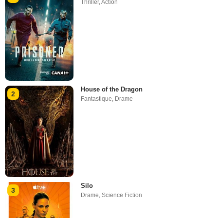
Thriller
,
Action
House of the Dragon
2
Fantastique
,
Drame
Silo
3
Drame
,
Science Fiction