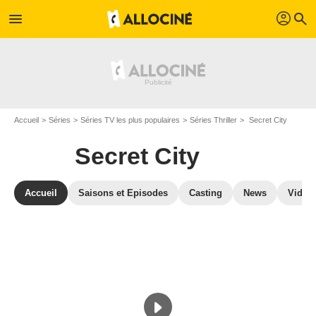
profil
menu
search
Accueil
Séries
Séries TV les plus populaires
Séries Thriller
Secret City
Secret City
Accueil
Saisons et Episodes
Casting
News
Vidéo