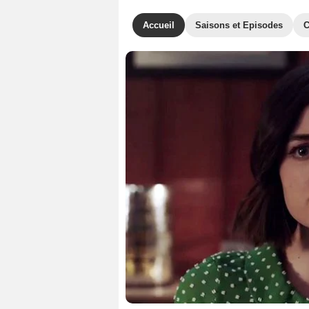
Accueil
Saisons et Episodes
C