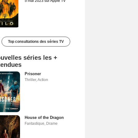
5 mai 2023 sur Apple TV
Top consultations des séries TV
uvelles séries les +
tendues
Prisoner
Thriller
,
Action
House of the Dragon
Fantastique
,
Drame