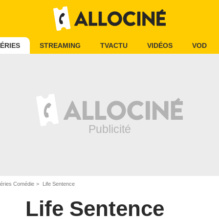
ÉRIES
STREAMING
TVACTU
VIDÉOS
VOD
éries Comédie
Life Sentence
Life Sentence