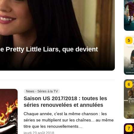
5
 Pretty Little Liars, que devient
6
News - Séries à la TV
Saison US 2017/2018 : toutes les
séries renouvelées et annulées
Chaque année, c'est la même chanson : les
séries se multiplient sur les chaînes... au même
titre que les renouvellements…
7
jeudi 23 août 2018