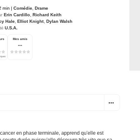
2 min
|
Comédie
,
Drame
ar
Erin Cardillo
,
Richard Keith
cy Hale
,
Elliot Knight
,
Dylan Walsh
té
U.S.A.
urs
Mes amis
--
tiques
 cancer en phase terminale, apprend qu'elle est
 courte durée puisqu'elle découvre très vite que sa