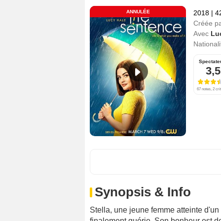
ANNULÉE
2018
|
4
Créée p
Avec
Lu
Nationali
Spectate
3,5
67 notes, 2 cri
Synopsis & Info
Stella, une jeune femme atteinte d'un
finalement guérie. Son bonheur est de