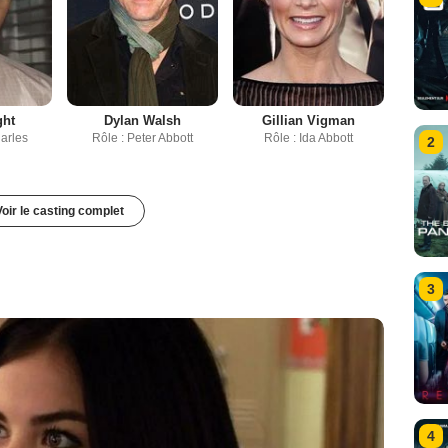
ght
Dylan Walsh
Gillian Vigman
arles
Rôle : Peter Abbott
Rôle : Ida Abbott
2
Voir le casting complet
3
4