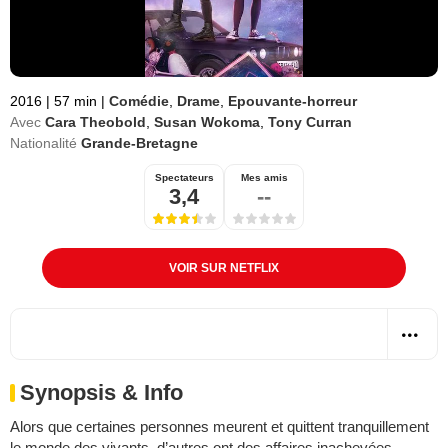
2016
|
57 min
|
Comédie
,
Drame
,
Epouvante-horreur
Avec
Cara Theobold
,
Susan Wokoma
,
Tony Curran
Nationalité
Grande-Bretagne
Spectateurs
Mes amis
3,4
--
VOIR SUR NETFLIX
Synopsis & Info
Alors que certaines personnes meurent et quittent tranquillement
le monde des vivants, d’autres ont des affaires inachevées