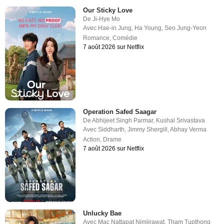
Our Sticky Love
De
Ji-Hye Mo
Avec
Hae-in Jung
,
Ha Young
,
Seo Jung-Yeon
Romance
,
Comédie
7 août 2026 sur Netflix
Operation Safed Saagar
De
Abhijeet Singh Parmar
,
Kushal Srivastava
Avec
Siddharth
,
Jimmy Shergill
,
Abhay Verma
Action
,
Drame
7 août 2026 sur Netflix
Unlucky Bae
Avec
Mac Nattapat Nimjirawat
,
Tham Tupthong