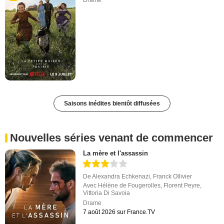
Saisons inédites bientôt diffusées
Nouvelles séries venant de commencer
La mère et l'assassin
De
Alexandra Echkenazi
,
Franck Ollivier
Avec
Hélène de Fougerolles
,
Florent Peyre
,
Vittoria Di Savoia
Drame
7 août 2026 sur France.TV