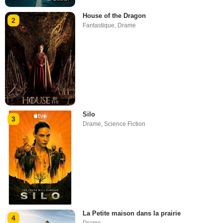
House of the Dragon
2
Fantastique
,
Drame
Silo
3
Drame
,
Science Fiction
La Petite maison dans la prairie
4
Drame