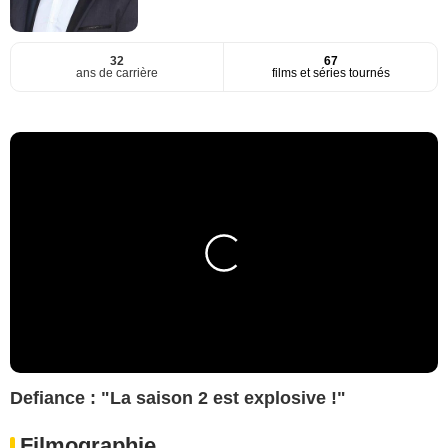
32
67
ans de carrière
films et séries tournés
Defiance : "La saison 2 est explosive !"
Filmographie