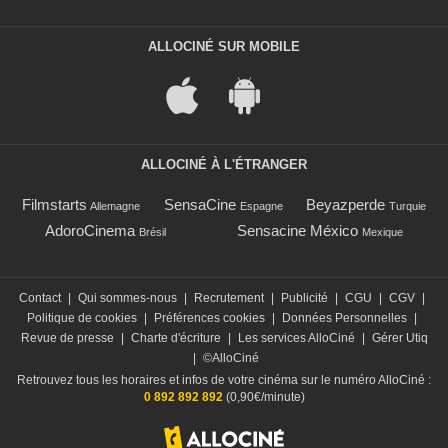
ALLOCINÉ SUR MOBILE
ALLOCINÉ À L'ÉTRANGER
Filmstarts
SensaCine
Beyazperde
Allemagne
Espagne
Turquie
AdoroCinema
Sensacine México
Brésil
Mexique
Contact
|
Qui sommes-nous
|
Recrutement
|
Publicité
|
CGU
|
CGV
|
Politique de cookies
|
Préférences cookies
|
Données Personnelles
|
Revue de presse
|
Charte d'écriture
|
Les services AlloCiné
|
Gérer Utiq
|
©AlloCiné
Retrouvez tous les horaires et infos de votre cinéma sur le numéro AlloCiné :
0 892 892 892
(0,90€/minute)