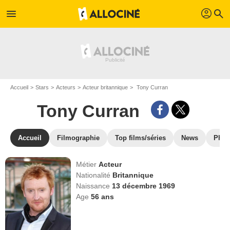
profil
menu
search
Accueil
Stars
Acteurs
Acteur britannique
Tony Curran
Tony Curran
Accueil
Filmographie
Top films/séries
News
Phot
Métier
Acteur
Nationalité
Britannique
Naissance
13 décembre 1969
Age
56
ans