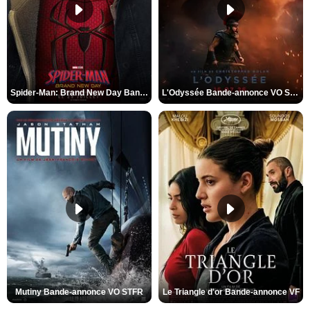
Spider-Man: Brand New Day Bande-annonce VO STFR
L'Odyssée Bande-annonce VO STFR
Mutiny Bande-annonce VO STFR
Le Triangle d'or Bande-annonce VF