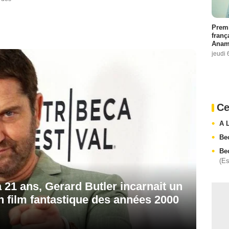
Premi
franç
Anama
jeudi 
Ce
A 
Be
Beo
(E
 a 21 ans, Gerard Butler incarnait un
n film fantastique des années 2000