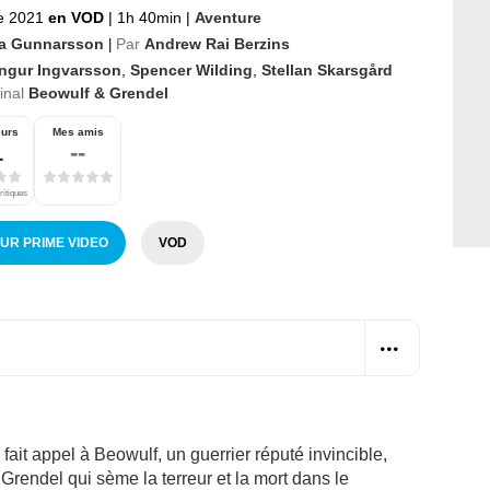
e 2021
en VOD
|
1h 40min
|
Aventure
la Gunnarsson
Par
Andrew Rai Berzins
|
ingur Ingvarsson
,
Spencer Wilding
,
Stellan Skarsgård
ginal
Beowulf & Grendel
eurs
Mes amis
1
--
ritiques
SUR PRIME VIDEO
VOD
fait appel à Beowulf, un guerrier réputé invincible,
Grendel qui sème la terreur et la mort dans le