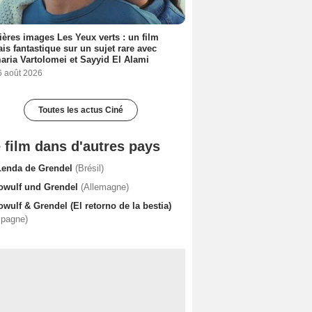
ères images Les Yeux verts : un film
ais fantastique sur un sujet rare avec
ria Vartolomei et Sayyid El Alami
6 août 2026
Toutes les actus Ciné
 film dans d'autres pays
Lenda de Grendel
(Brésil)
owulf und Grendel
(Allemagne)
wulf & Grendel (El retorno de la bestia)
spagne)