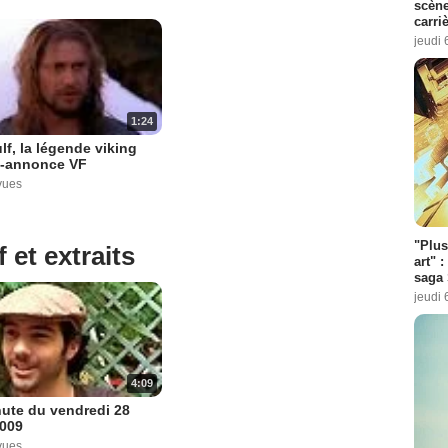
scène
carri
jeudi 
1:24
f, la légende viking
-annonce VF
vues
"Plus
 et extraits
art" :
saga 
jeudi 
4:09
ute du vendredi 28
2009
vues