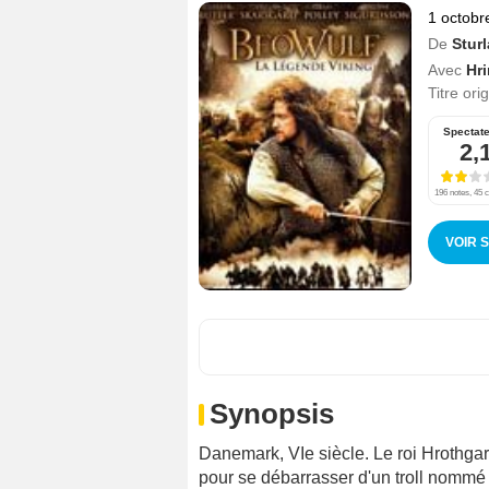
1 octobr
De
Stur
Avec
Hr
Titre ori
Spectat
2,
196 notes, 45 c
VOIR 
Synopsis
Danemark, VIe siècle. Le roi Hrothgar 
pour se débarrasser d'un troll nommé 