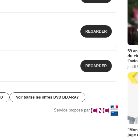
REGARDER
59 an
du ci
l'avi
REGARDER
jeudi 
OD
Voir toutes les offres DVD BLU-RAY
Service proposé par
"Mon 
juge 