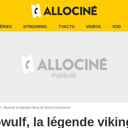
ÉRIES
STREAMING
TVACTU
VIDÉOS
VOD
Beowulf, la légende viking de Sturla Gunnarsson
wulf, la légende vikin