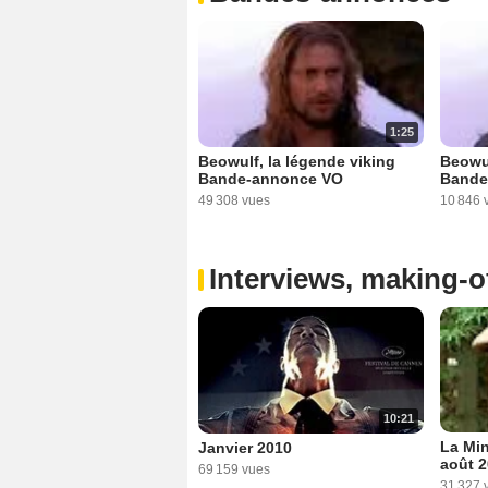
1:25
Beowulf, la légende viking
Beowul
Bande-annonce VO
Bande
49 308 vues
10 846 
Interviews, making-of
10:21
La Min
Janvier 2010
août 
69 159 vues
31 327 