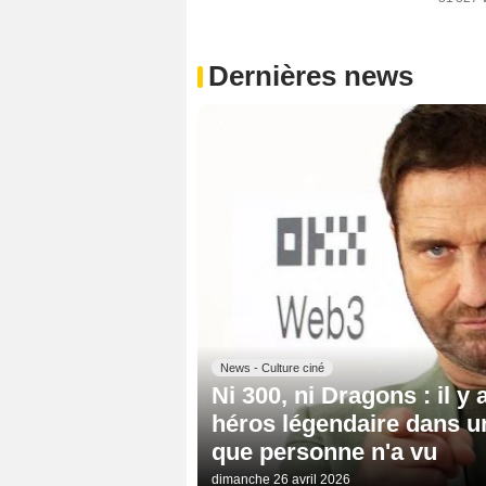
Dernières news
News - Culture ciné
Ni 300, ni Dragons : il y
héros légendaire dans u
que personne n'a vu
dimanche 26 avril 2026