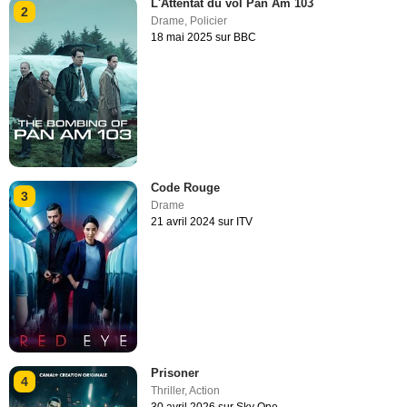
L'Attentat du vol Pan Am 103
2
Drame
,
Policier
18 mai 2025 sur BBC
Code Rouge
3
Drame
21 avril 2024 sur ITV
Prisoner
4
Thriller
,
Action
30 avril 2026 sur Sky One