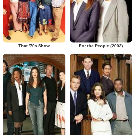
That '70s Show
For the People (2002)