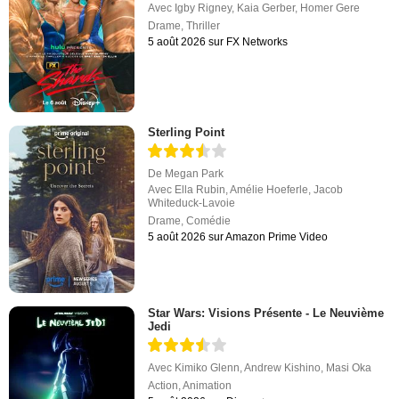
Avec
Igby Rigney
,
Kaia Gerber
,
Homer Gere
Drame
,
Thriller
5 août 2026 sur FX Networks
Sterling Point
De
Megan Park
Avec
Ella Rubin
,
Amélie Hoeferle
,
Jacob
Whiteduck-Lavoie
Drame
,
Comédie
5 août 2026 sur Amazon Prime Video
Star Wars: Visions Présente - Le Neuvième
Jedi
Avec
Kimiko Glenn
,
Andrew Kishino
,
Masi Oka
Action
,
Animation