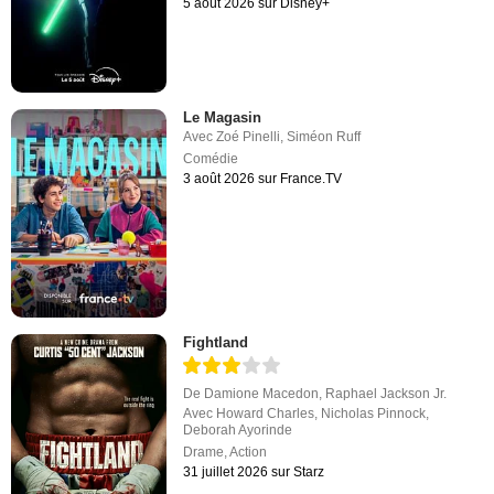
5 août 2026 sur Disney+
Le Magasin
Avec
Zoé Pinelli
,
Siméon Ruff
Comédie
3 août 2026 sur France.TV
Fightland
De
Damione Macedon
,
Raphael Jackson Jr.
Avec
Howard Charles
,
Nicholas Pinnock
,
Deborah Ayorinde
Drame
,
Action
31 juillet 2026 sur Starz