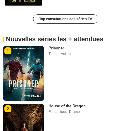
Top consultations des séries TV
Nouvelles séries les + attendues
Prisoner
1
Thriller
,
Action
House of the Dragon
2
Fantastique
,
Drame