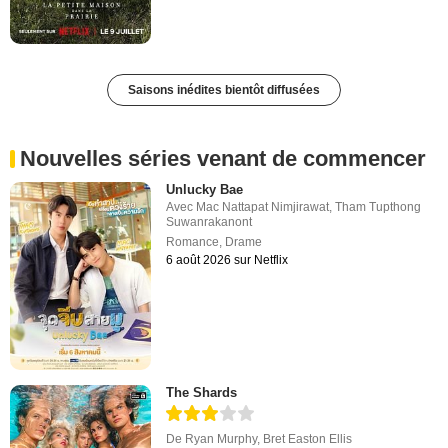
Saisons inédites bientôt diffusées
Nouvelles séries venant de commencer
Unlucky Bae
Avec
Mac Nattapat Nimjirawat
,
Tham Tupthong
Suwanrakanont
Romance
,
Drame
6 août 2026 sur Netflix
The Shards
De
Ryan Murphy
,
Bret Easton Ellis