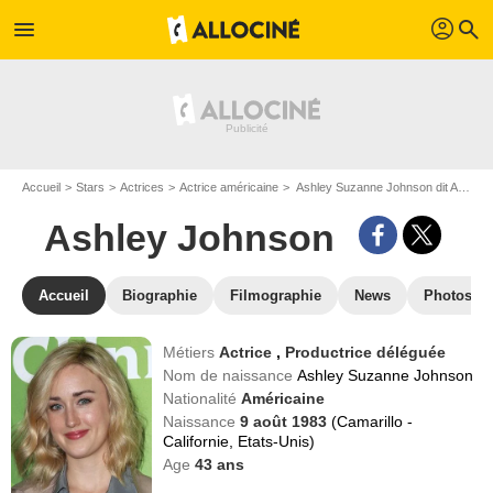
profil
menu
search
Accueil
Stars
Actrices
Actrice américaine
Ashley Suzanne Johnson dit Ashley Johnson
Ashley Johnson
Accueil
Biographie
Filmographie
News
Photos
Métiers
Actrice
,
Productrice déléguée
Nom de naissance
Ashley Suzanne Johnson
Nationalité
Américaine
Naissance
9 août 1983
(Camarillo -
Californie, Etats-Unis)
Age
43
ans