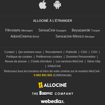
ALLOCINÉ À L'ÉTRANGER
Filmstarts
SensaCine
Beyazperde
Allemagne
Espagne
Turquie
AdoroCinema
Sensacine México
Brésil
Mexique
Contact
|
Qui sommes-nous
|
Recrutement
|
Publicité
|
CGU
|
CGV
|
Politique de cookies
|
Préférences cookies
|
Données Personnelles
|
Revue de presse
|
Charte d'écriture
|
Les services AlloCiné
|
Gérer Utiq
|
©AlloCiné
Retrouvez tous les horaires et infos de votre cinéma sur le numéro AlloCiné :
0 892 892 892
(0,90€/minute)