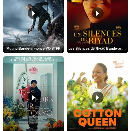
Mutiny Bande-annonce VO STFR
Les Silences de Riyad Bande-annonce VO STFR