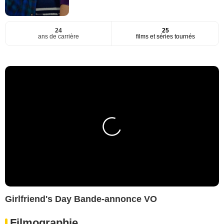
24
25
ans de carrière
films et séries tournés
Girlfriend's Day Bande-annonce VO
Filmographie