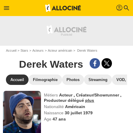
profil
menu
search
Accueil
Stars
Acteurs
Acteur américain
Derek Waters
Derek Waters
Accueil
Filmographie
Photos
Streaming
VOD, DV
Métiers
Acteur
,
Créateur/Showrunner
,
Producteur délégué
plus
Nationalité
Américain
Naissance
30 juillet 1979
Age
47
ans