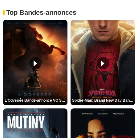
Top Bandes-annonces
L'Odyssée Bande-annonce VO STFR
Spider-Man: Brand New Day Bande-annonce VO STFR