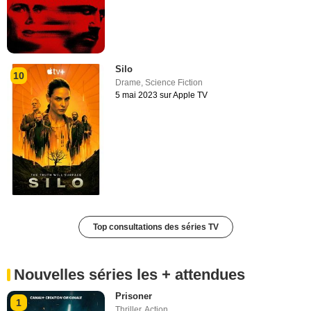
Silo
10
Drame
,
Science Fiction
5 mai 2023 sur Apple TV
Top consultations des séries TV
Nouvelles séries les + attendues
Prisoner
1
Thriller
,
Action