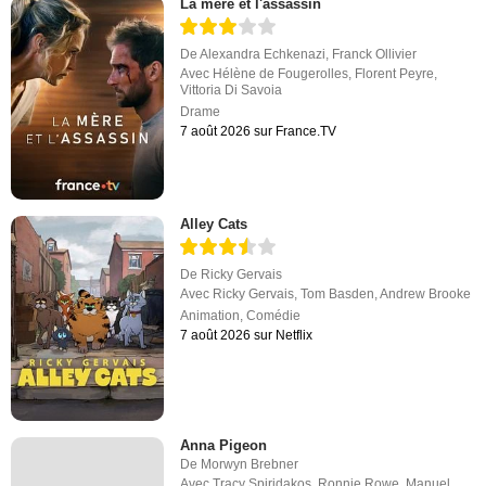
La mère et l'assassin
De
Alexandra Echkenazi
,
Franck Ollivier
Avec
Hélène de Fougerolles
,
Florent Peyre
,
Vittoria Di Savoia
Drame
7 août 2026 sur France.TV
Alley Cats
De
Ricky Gervais
Avec
Ricky Gervais
,
Tom Basden
,
Andrew Brooke
Animation
,
Comédie
7 août 2026 sur Netflix
Anna Pigeon
De
Morwyn Brebner
Avec
Tracy Spiridakos
,
Ronnie Rowe
,
Manuel