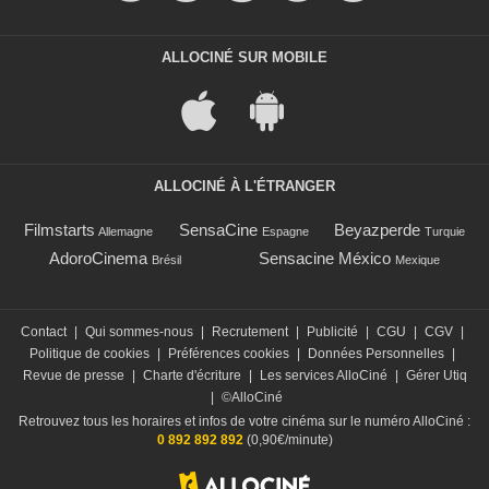
ALLOCINÉ SUR MOBILE
ALLOCINÉ À L'ÉTRANGER
Filmstarts
SensaCine
Beyazperde
Allemagne
Espagne
Turquie
AdoroCinema
Sensacine México
Brésil
Mexique
Contact
|
Qui sommes-nous
|
Recrutement
|
Publicité
|
CGU
|
CGV
|
Politique de cookies
|
Préférences cookies
|
Données Personnelles
|
Revue de presse
|
Charte d'écriture
|
Les services AlloCiné
|
Gérer Utiq
|
©AlloCiné
Retrouvez tous les horaires et infos de votre cinéma sur le numéro AlloCiné :
0 892 892 892
(0,90€/minute)