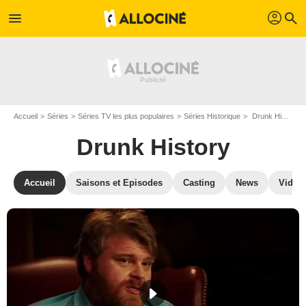
profil
menu
search
Accueil
Séries
Séries TV les plus populaires
Séries Historique
Drunk History
Drunk History
Accueil
Saisons et Episodes
Casting
News
Vidéo