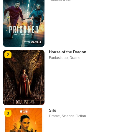
House of the Dragon
2
Fantastique
,
Drame
Silo
3
Drame
,
Science Fiction