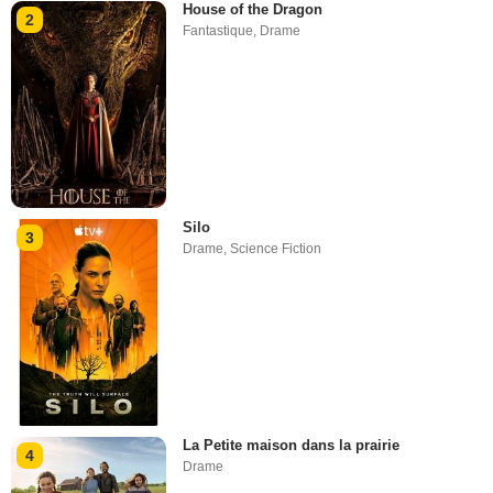
House of the Dragon
2
Fantastique
,
Drame
Silo
3
Drame
,
Science Fiction
La Petite maison dans la prairie
4
Drame