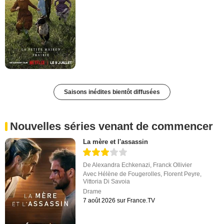
Saisons inédites bientôt diffusées
Nouvelles séries venant de commencer
La mère et l'assassin
De
Alexandra Echkenazi
,
Franck Ollivier
Avec
Hélène de Fougerolles
,
Florent Peyre
,
Vittoria Di Savoia
Drame
7 août 2026 sur France.TV