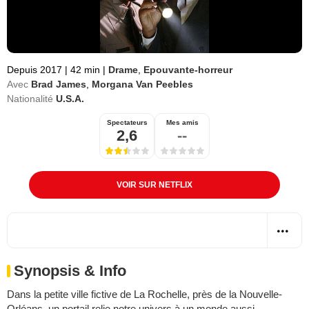
Depuis 2017
|
42 min
|
Drame
,
Epouvante-horreur
Avec
Brad James
,
Morgana Van Peebles
Nationalité
U.S.A.
Spectateurs
Mes amis
2,6
--
VOIR SUR NETFLIX
Synopsis & Info
Dans la petite ville fictive de La Rochelle, près de la Nouvelle-
Orléans, un portail relie notre univers à un monde aussi