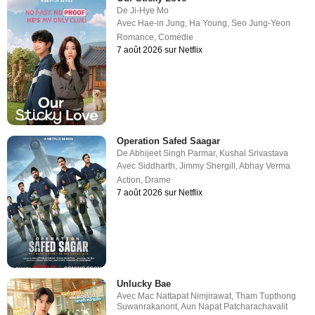
De
Ji-Hye Mo
Avec
Hae-in Jung
,
Ha Young
,
Seo Jung-Yeon
Romance
,
Comédie
7 août 2026 sur Netflix
Operation Safed Saagar
De
Abhijeet Singh Parmar
,
Kushal Srivastava
Avec
Siddharth
,
Jimmy Shergill
,
Abhay Verma
Action
,
Drame
7 août 2026 sur Netflix
Unlucky Bae
Avec
Mac Nattapat Nimjirawat
,
Tham Tupthong
Suwanrakanont
,
Aun Napat Patcharachavalit