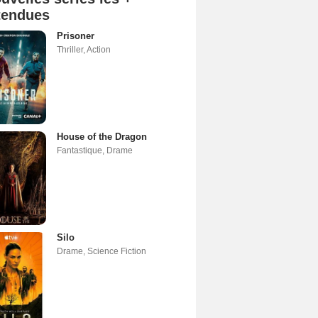
tendues
Prisoner
Thriller
,
Action
House of the Dragon
Fantastique
,
Drame
Silo
Drame
,
Science Fiction