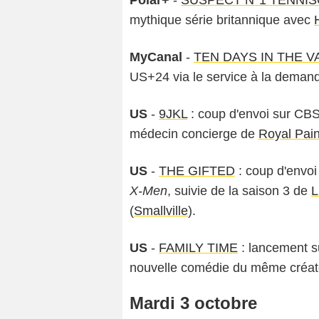
mythique série britannique avec
MyCanal
-
TEN DAYS IN THE V
US+24 via le service à la demand
US
-
9JKL
: coup d'envoi sur CB
médecin concierge de
Royal Pai
US
-
THE GIFTED
: coup d'envoi
X-Men
, suivie de la saison 3 de
L
(
Smallville
).
US
-
FAMILY TIME
: lancement su
nouvelle comédie du même créat
Mardi 3 octobre