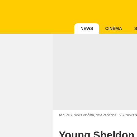
NEWS
CINÉMA
S
Accueil
News cinéma, films et séries TV
News s
Young Sheldon, 