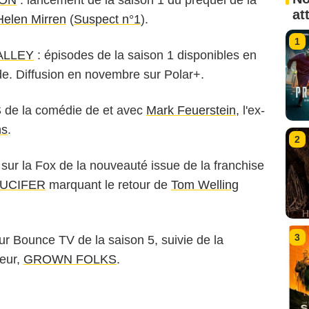
at
Helen Mirren
(
Suspect n°1
).
1
ALLEY
: épisodes de la saison 1 disponibles en
e. Diffusion en novembre sur Polar+.
S de la comédie de et avec
Mark Feuerstein
, l'ex-
ns
.
2
 sur la Fox de la nouveauté issue de la franchise
UCIFER
marquant le retour de
Tom Welling
3
r Bounce TV de la saison 5, suivie de la
eur,
GROWN FOLKS
.