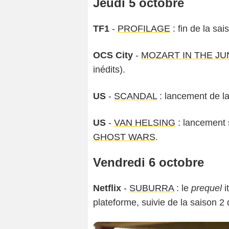
Jeudi 5 octobre
TF1
-
PROFILAGE
: fin de la sai
OCS City
-
MOZART IN THE J
inédits).
US
-
SCANDAL
: lancement de l
US
-
VAN HELSING
: lancement s
GHOST WARS
.
Vendredi 6 octobre
Netflix
-
SUBURRA
: le
prequel
i
plateforme, suivie de la saison 2