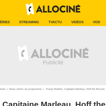
ÉRIES
STREAMING
TVACTU
VIDÉOS
VOD
éries
News séries: Au programme
Young Sheldon, Capitaine Marleau, Hoff the Record..
Capitaine Marleau, Hoff the