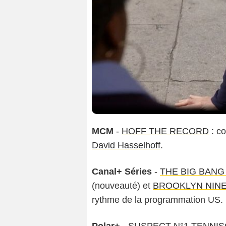
MCM
-
HOFF THE RECORD
: co
David Hasselhoff
.
Canal+ Séries
-
THE BIG BAN
(nouveauté) et
BROOKLYN NINE
rythme de la programmation US.
Polar+
-
SUSPECT N°1 TENNI