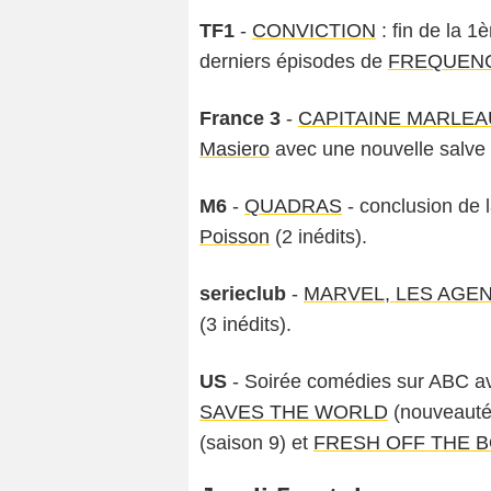
TF1
-
CONVICTION
: fin de la 1
derniers épisodes de
FREQUEN
France 3
-
CAPITAINE MARLEA
Masiero
avec une nouvelle salve d
M6
-
QUADRAS
- conclusion de 
Poisson
(2 inédits).
serieclub
-
MARVEL, LES AGEN
(3 inédits).
US
- Soirée comédies sur ABC 
SAVES THE WORLD
(nouveauté
(saison 9) et
FRESH OFF THE 