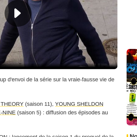
up d'envoi de la série sur la vraie-fausse vie de
G THEORY
(saison 11),
YOUNG SHELDON
-NINE
(saison 5) : diffusion des épisodes au
No
SON
: lancement de la saison 1 du prequel de la