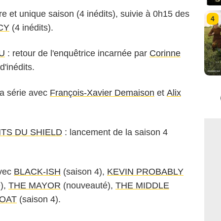
ère et unique saison (4 inédits), suivie à 0h15 des
4
CY
(4 inédits).
U
: retour de l'enquêtrice incarnée par
Corinne
'inédits.
la série avec
François-Xavier Demaison
et
Alix
TS DU SHIELD
: lancement de la saison 4
avec
BLACK-ISH
(saison 4),
KEVIN PROBABLY
),
THE MAYOR
(nouveauté),
THE MIDDLE
BOAT
(saison 4).