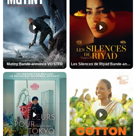
Mutiny Bande-annonce VO STFR
Les Silences de Riyad Bande-annonce VO STFR