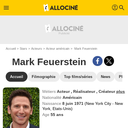
profil
menu
search
Accueil
Stars
Acteurs
Acteur américain
Mark Feuerstein
Mark Feuerstein
Accueil
Filmographie
Top films/séries
News
Phot
Métiers
Acteur
,
Réalisateur
,
Créateur
plus
Nationalité
Américain
Naissance
8 juin 1971
(New York City - New
York, Etats-Unis)
Age
55
ans