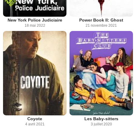
New York Police Judiciaire
Power Book II: Ghost
18 mai 2022
21 novembre 2021
Coyote
Les Baby-sitters
4 avril 2021
3 juillet 2020